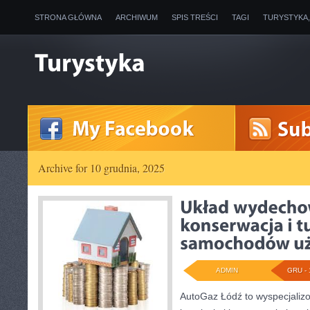
STRONA GŁÓWNA
ARCHIWUM
SPIS TREŚCI
TAGI
TURYSTYKA
Archive for 10 grudnia, 2025
ADMIN
GRU - 
AutoGaz Łódź to wyspecjalizo