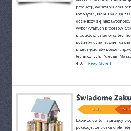
Nasza działalność koncentruje
produkcji, wdrażaniu oraz r
rozwiązań, które znajdują za
gdzie liczy się niezawodność
wykonywanych procesów. Stro
produktów, usług oraz technol
potrzeby dynamicznie rozwija
przedsiębiorstw poszukujący
technicznych. Polecam Maszyn
4.0.
[ Read More ]
ADMIN
CZE - 
Ekos-Sułów to inspirujący blo
pokazuje, że troska o planetę