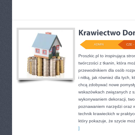
ADMIN
CZE - 
Proszkic.pl to inspirująca st
twórczości z tkanin, która mo
przewodnikiem dla osób rozp
i nitką, jak również dla tych, 
chcą zdobywać nowe pomysły.
wskazówkach związanych z sz
wykonywaniem dekoracji, two
poznawaniem narzędzi oraz 
technik krawieckich w praktyc
który pokazuje, że szycie moż
]