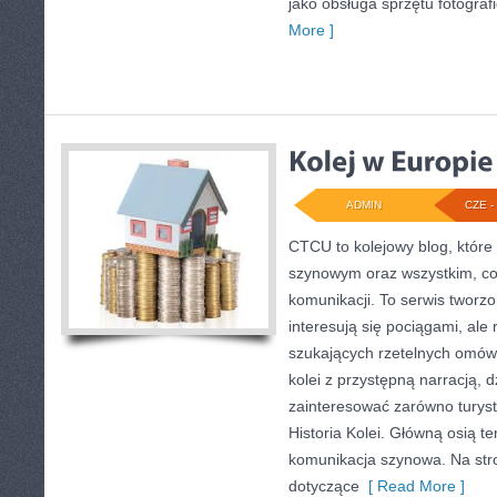
jako obsługa sprzętu fotograf
More ]
ADMIN
CZE - 
CTCU to kolejowy blog, które 
szynowym oraz wszystkim, co
komunikacji. To serwis tworz
interesują się pociągami, ale
szukających rzetelnych omówi
kolei z przystępną narracją,
zainteresować zarówno turystó
Historia Kolei. Główną osią t
komunikacja szynowa. Na stro
dotyczące
[ Read More ]