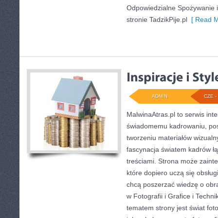
Odpowiedzialne Spożywanie i K
stronie TadzikPije.pl
[ Read M
ADMIN
CZE - 
MalwinaAtras.pl to serwis in
świadomemu kadrowaniu, pos
tworzeniu materiałów wizualny
fascynacja światem kadrów łąc
treściami. Strona może zain
które dopiero uczą się obsługi 
chcą poszerzać wiedzę o obra
w Fotografii i Grafice i Tech
tematem strony jest świat foto