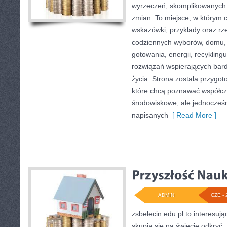
wyrzeczeń, skomplikowanych 
zmian. To miejsce, w którym 
wskazówki, przykłady oraz rz
codziennych wyborów, domu,
gotowania, energii, recykling
rozwiązań wspierających bard
życia. Strona została przygo
które chcą poznawać współc
środowiskowe, ale jednocześn
napisanych
[ Read More ]
ADMIN
CZE - 
zsbelecin.edu.pl to interesują
skupia się na świecie odkryć.