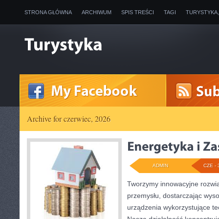
STRONA GŁÓWNA
ARCHIWUM
SPIS TREŚCI
TAGI
TURYSTYKA
Archive for czerwiec, 2026
ADMIN
CZE - 
Tworzymy innowacyjne rozwią
przemysłu, dostarczając wyso
urządzenia wykorzystujące te