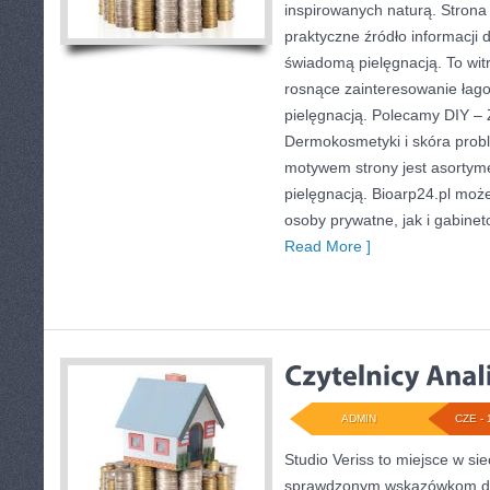
inspirowanych naturą. Stron
praktyczne źródło informacji d
świadomą pielęgnacją. To witr
rosnące zainteresowanie łag
pielęgnacją. Polecamy DIY – 
Dermokosmetyki i skóra pro
motywem strony jest asortyme
pielęgnacją. Bioarp24.pl mo
osoby prywatne, jak i gabine
Read More ]
ADMIN
CZE - 
Studio Veriss to miejsce w si
sprawdzonym wskazówkom dla