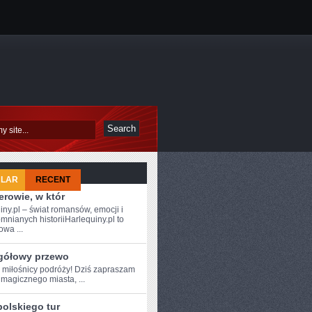
ULAR
RECENT
rowie, w któr
iny.pl – świat romansów, emocji i
mnianych historiiHarlequiny.pl to
owa ...
gółowy przewo
e ⁢miłośnicy podróży! Dziś zapraszam
magicznego miasta, ...
polskiego tur