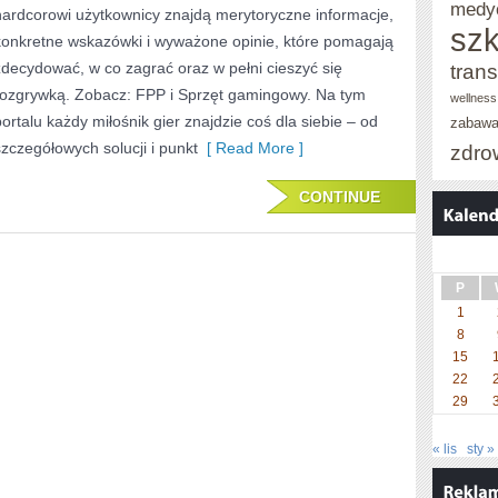
medy
hardcorowi użytkownicy znajdą merytoryczne informacje,
szk
KOSMICZNE
konkretne wskazówki i wyważone opinie, które pomagają
zdecydować, w co zagrać oraz w pełni cieszyć się
ŚWIATY
trans
rozgrywką. Zobacz: FPP i Sprzęt gamingowy. Na tym
wellness
portalu każdy miłośnik gier znajdzie coś dla siebie – od
zabaw
szczegółowych solucji i punkt
[ Read More ]
zdro
CONTINUE
P
1
8
15
22
29
« lis
sty »