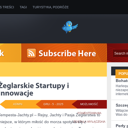
IS TREŚCI
TAGI
TURYSTYKA, PODRÓŻE
POP
Bohate
Harlequ
niezapo
internet
ADMIN
GRU - 5 - 2025
MOŻLIWOŚĆ
Szcze
Witajci
ŻEGLARSKIE
KOMENTOWANIA
Tempesta-Jachty.pl – Rejsy, Jachty i Pasja Żeglarstwa to
Was do 
miejsce, w którym miłość do morza spotyka się z
STARTUPY
ZOSTAŁA WYŁĄCZONA
Perły 