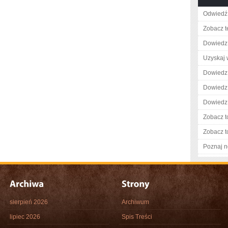
Odwiedź 
Zobacz t
Dowiedz 
Uzyskaj 
Dowiedz 
Dowiedz 
Dowiedz 
Zobacz t
Zobacz t
Poznaj n
sierpień 2026
Archiwum
lipiec 2026
Spis Treści