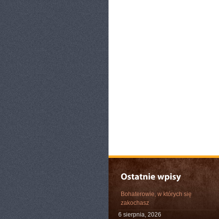
Bohaterowie, w których się
zakochasz
6 sierpnia, 2026