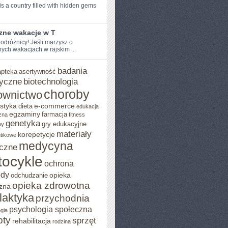
s a country filled with hidden⁤ gems
zne wakacje w T
odróżnicy! Jeśli marzysz o⁤
ych wakacjach w ⁣rajskim ...
badania
apteka
asertywność
yczne
biotechnologia
choroby
ownictwo
styka
e-commerce
dieta
edukacja
egzaminy
farmacja
zna
fitness
genetyka
gry edukacyjne
ny
materiały
korepetycje
utikowe
medycyna
czne
ocykle
ochrona
ody
opieka
odchudzanie
opieka zdrowotna
zna
ilaktyka
przychodnia
psychologia społeczna
gia
pty
sprzęt
rehabilitacja
rodzina