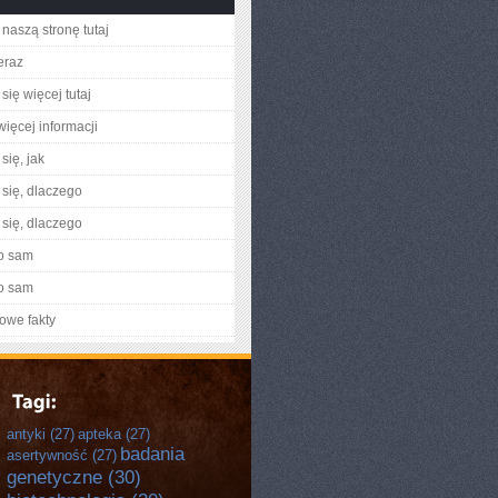
naszą stronę tutaj
eraz
się więcej tutaj
więcej informacji
się, jak
się, dlaczego
się, dlaczego
o sam
o sam
owe fakty
antyki
(27)
apteka
(27)
badania
asertywność
(27)
genetyczne
(30)