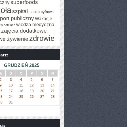
superfoods
czny
oła
szpital
sztuka cyfrowa
port publiczny
Wakacje
wiedza medyczna
 w hotelach
zajęcia dodatkowe
a
zdrowie
we żywienie
GRUDZIEŃ 2025
W
Ś
C
P
S
N
2
3
4
5
6
7
9
10
11
12
13
14
16
17
18
19
20
21
23
24
25
26
27
28
30
31