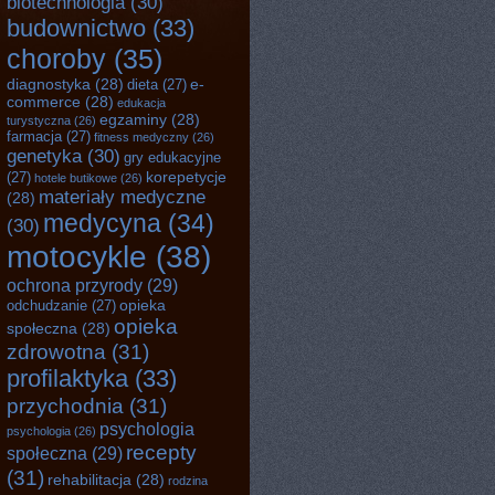
biotechnologia
(30)
budownictwo
(33)
choroby
(35)
diagnostyka
(28)
e-
dieta
(27)
commerce
(28)
edukacja
egzaminy
(28)
turystyczna
(26)
farmacja
(27)
fitness medyczny
(26)
genetyka
(30)
gry edukacyjne
korepetycje
(27)
hotele butikowe
(26)
materiały medyczne
(28)
medycyna
(34)
(30)
motocykle
(38)
ochrona przyrody
(29)
opieka
odchudzanie
(27)
opieka
społeczna
(28)
zdrowotna
(31)
profilaktyka
(33)
przychodnia
(31)
psychologia
psychologia
(26)
recepty
społeczna
(29)
(31)
rehabilitacja
(28)
rodzina