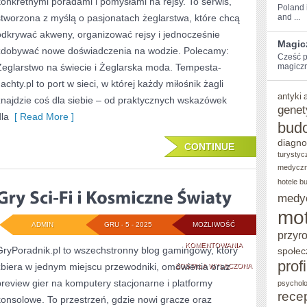
konkretnymi poradami i pomysłami na rejsy. To serwis,
I
Poland i
stworzona z myślą o pasjonatach żeglarstwa, które chcą
and ...
INNOWACJE
odkrywać akweny, organizować rejsy i jednocześnie
Magic
zdobywać nowe doświadczenia na wodzie. Polecamy:
Cześć⁢ p
Żeglarstwo na świecie i Żeglarska moda. Tempesta-
magiczn
achty.pl to port w sieci, w której każdy miłośnik żagli
antyki
znajdzie coś dla siebie – od praktycznych wskazówek
genet
dla
[ Read More ]
bud
diagno
CONTINUE
turystyc
medycz
hotele b
medy
mot
ADMIN
GRU - 5 - 2025
MOŻLIWOŚĆ
przyr
GRY
KOMENTOWANIA
GryPoradnik.pl to wszechstronny blog gamingowy, który
społec
prof
zbiera w jednym miejscu przewodniki, omówienia oraz
SCI-
ZOSTAŁA WYŁĄCZONA
preview gier na komputery stacjonarne i platformy
psycholo
FI
rece
konsolowe. To przestrzeń, gdzie nowi gracze oraz
I