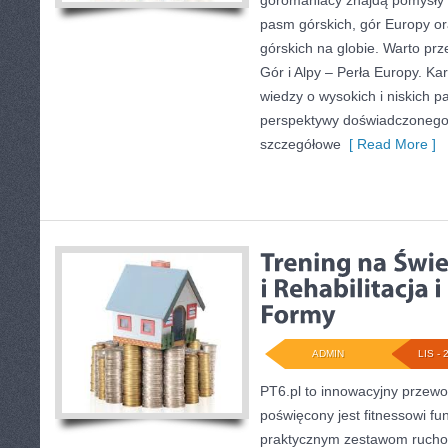
góromaniacy znajdą pomysły
pasm górskich, gór Europy o
górskich na globie. Warto prz
Gór i Alpy – Perła Europy. Ka
wiedzy o wysokich i niskich 
perspektywy doświadczonego t
szczegółowe
[ Read More ]
ADMIN
LIS - 
PT6.pl to innowacyjny przewod
poświęcony jest fitnessowi f
praktycznym zestawom rucho