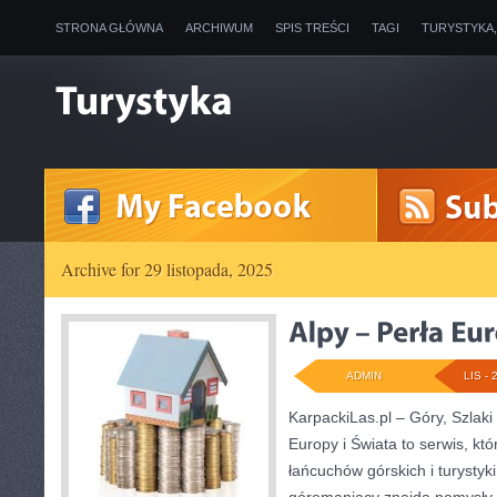
STRONA GŁÓWNA
ARCHIWUM
SPIS TREŚCI
TAGI
TURYSTYKA
Archive for 29 listopada, 2025
ADMIN
LIS - 
KarpackiLas.pl – Góry, Szlaki
Europy i Świata to serwis, któ
łańcuchów górskich i turystyki