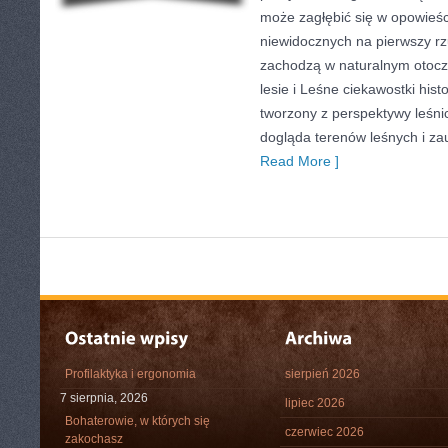
może zagłębić się w opowieści
niewidocznych na pierwszy rz
zachodzą w naturalnym otocze
lesie i Leśne ciekawostki hist
tworzony z perspektywy leśni
dogląda terenów leśnych i za
Read More ]
Profilaktyka i ergonomia
sierpień 2026
7 sierpnia, 2026
lipiec 2026
Bohaterowie, w których się
czerwiec 2026
zakochasz