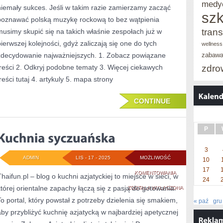
medy
niemały sukces. Jeśli w takim razie zamierzamy zacząć
DLA
szk
poznawać polską muzykę rockową to bez wątpienia
DZIECKA
trans
musimy skupić się na takich właśnie zespołach już w
NA
pierwszej kolejności, gdyż zaliczają się one do tych
wellness
zdecydowanie najważniejszych. 1. Zobacz powiązane
URODZINY?
zabaw
zdro
treści 2. Odkryj podobne tematy 3. Więcej ciekawych
reści tutaj 4. artykuly 5. mapa strony
CONTINUE
P
3
ADMIN
LIS - 17 - 2025
MOŻLIWOŚĆ
10
17
KUCHNIA
KOMENTOWANIA
Thaifun.pl – blog o kuchni azjatyckiej to miejsce w sieci, w
24
której orientalne zapachy łączą się z pasją do gotowania.
SYCZUAŃSKA
ZOSTAŁA WYŁĄCZONA
To portal, który powstał z potrzeby dzielenia się smakiem,
« paź
gru
aby przybliżyć kuchnię azjatycką w najbardziej apetycznej