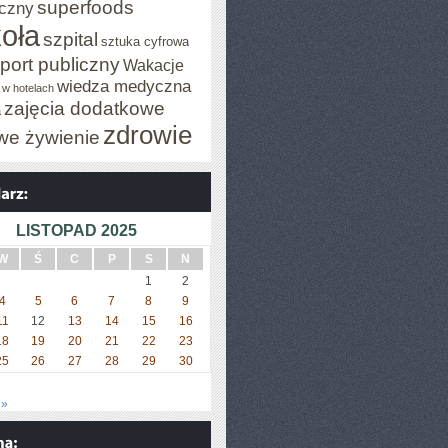
superfoods
czny
oła
szpital
sztuka cyfrowa
port publiczny
Wakacje
wiedza medyczna
 w hotelach
zajęcia dodatkowe
a
zdrowie
we żywienie
LISTOPAD 2025
W
Ś
C
P
S
N
1
2
4
5
6
7
8
9
11
12
13
14
15
16
18
19
20
21
22
23
25
26
27
28
29
30
 »