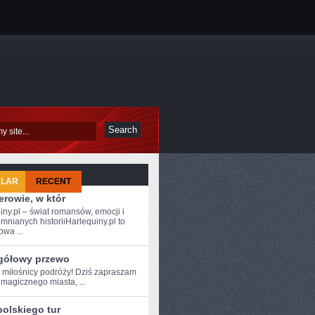
ULAR
RECENT
rowie, w któr
iny.pl – świat romansów, emocji i
mnianych historiiHarlequiny.pl to
owa ...
gółowy przewo
e ⁢miłośnicy podróży! Dziś zapraszam
magicznego miasta, ...
polskiego tur