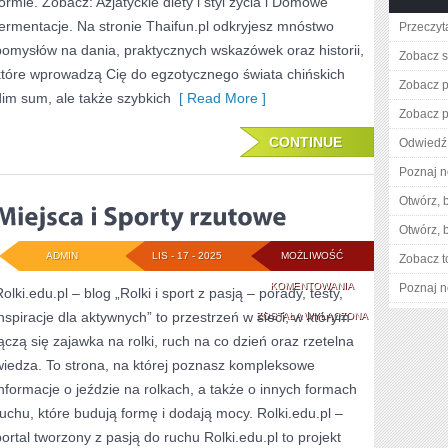
formie. Zobacz: Azjatyckie diety i styl życia i Domowe
fermentacje. Na stronie Thaifun.pl odkryjesz mnóstwo
Przeczyta
pomysłów na dania, praktycznych wskazówek oraz historii,
Zobacz s
które wprowadzą Cię do egzotycznego świata chińskich
Zobacz p
dim sum, ale także szybkich
[ Read More ]
Zobacz p
CONTINUE
Odwiedź 
Poznaj n
Otwórz, 
Otwórz, 
ADMIN
LIS - 17 - 2025
MOŻLIWOŚĆ
Zobacz t
MIEJSCA
KOMENTOWANIA
Poznaj n
olki.edu.pl – blog „Rolki i sport z pasją – porady, testy,
inspiracje dla aktywnych” to przestrzeń w sieci, w którym
I
ZOSTAŁA WYŁĄCZONA
łączą się zajawka na rolki, ruch na co dzień oraz rzetelna
SPORTY
wiedza. To strona, na której poznasz kompleksowe
RZUTOWE
informacje o jeździe na rolkach, a także o innych formach
ruchu, które budują formę i dodają mocy. Rolki.edu.pl –
portal tworzony z pasją do ruchu Rolki.edu.pl to projekt