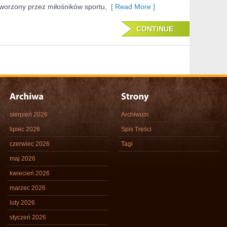
tworzony przez miłośników sportu,
[ Read More ]
CONTINUE
sierpień 2026
Archiwum
lipiec 2026
Spis Treści
czerwiec 2026
Tagi
maj 2026
kwiecień 2026
marzec 2026
luty 2026
styczeń 2026