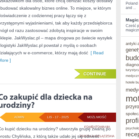
wskazówkom dla osób, które chcą obniżać koszty dostawy
BUDOWA
Poland i
i budować skalowalny biznes online. To miejsce, w którym
and ...
MARKI
doświadczenie z codziennej pracy łączy się z
Magic
W
przystępnymi wyjaśnieniami, tak aby każdy przedsiębiorca
Cześć⁢ p
mógł od razu zastosować zdobytą inspiracje w swoim
E-
magiczn
sklepie. JakWyslac.pl – mapa drogowa po świecie wysyłek
COMMERCE
antyki
i logistyki JakWyslac.pl powstał z myślą o osobach
genet
działających w e-commerce, którzy mają dość
[ Read
bud
More ]
diagno
turystyc
CONTINUE
medycz
hotele b
medy
mot
przyr
społec
ADMIN
LIS - 17 - 2025
MOŻLIWOŚĆ
prof
CO
KOMENTOWANIA
Co kupić dziecku na urodziny? utworzyła grupę zwaną po
psycholo
rece
prostu Chylińska, z którą także udało jej się odnieść
ZAKUPIĆ
ZOSTAŁA WYŁĄCZONA