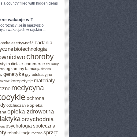
s a country filled with hidden⁤ gems
zne wakacje w T
odróżnicy! Jeśli marzysz o⁤
ych wakacjach w ⁣rajskim ...
badania
apteka
asertywność
yczne
biotechnologia
choroby
ownictwo
styka
e-commerce
dieta
edukacja
egzaminy
farmacja
zna
fitness
genetyka
gry edukacyjne
ny
materiały
korepetycje
utikowe
medycyna
czne
ocykle
ochrona
ody
opieka
odchudzanie
opieka zdrowotna
zna
ilaktyka
przychodnia
psychologia społeczna
gia
pty
sprzęt
rehabilitacja
rodzina