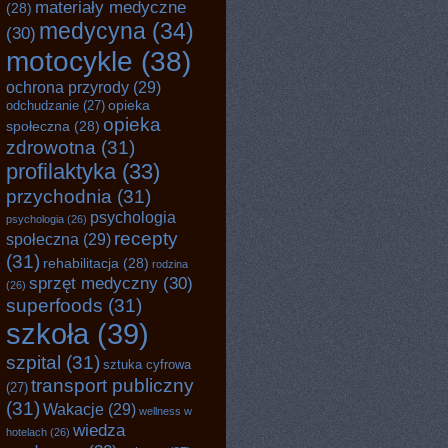
materiały medyczne
(28)
medycyna
(34)
(30)
motocykle
(38)
ochrona przyrody
(29)
opieka
odchudzanie
(27)
opieka
społeczna
(28)
zdrowotna
(31)
profilaktyka
(33)
przychodnia
(31)
psychologia
psychologia
(26)
recepty
społeczna
(29)
(31)
rehabilitacja
(28)
rodzina
sprzęt medyczny
(30)
(26)
superfoods
(31)
szkoła
(39)
szpital
(31)
sztuka cyfrowa
transport publiczny
(27)
(31)
Wakacje
(29)
wellness w
wiedza
hotelach
(26)