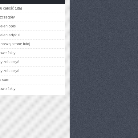
j całość tutaj
zczegóły
ełen opis
ełen artykuł
naszą stronę tutaj
owe fakty
by zobaczyć
by zobaczyć
o sam
owe fakty