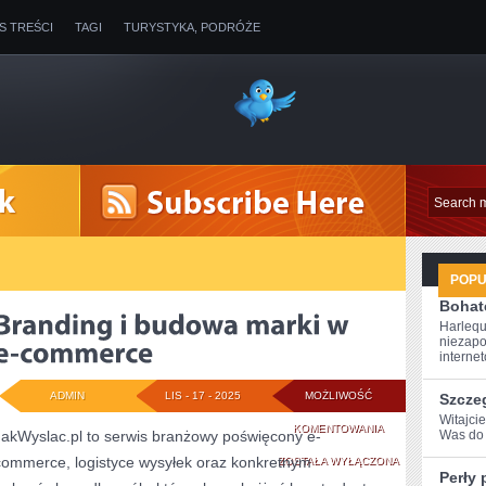
IS TREŚCI
TAGI
TURYSTYKA, PODRÓŻE
POP
Bohate
Harlequ
niezapo
internet
ADMIN
LIS - 17 - 2025
MOŻLIWOŚĆ
Szcze
Witajci
BRANDING
KOMENTOWANIA
JakWyslac.pl to serwis branżowy poświęcony e-
Was do 
commerce, logistyce wysyłek oraz konkretnym
I
ZOSTAŁA WYŁĄCZONA
Perły 