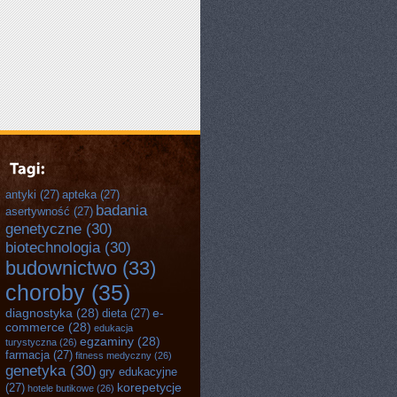
antyki
(27)
apteka
(27)
badania
asertywność
(27)
genetyczne
(30)
biotechnologia
(30)
budownictwo
(33)
choroby
(35)
diagnostyka
(28)
e-
dieta
(27)
commerce
(28)
edukacja
egzaminy
(28)
turystyczna
(26)
farmacja
(27)
fitness medyczny
(26)
genetyka
(30)
gry edukacyjne
korepetycje
(27)
hotele butikowe
(26)