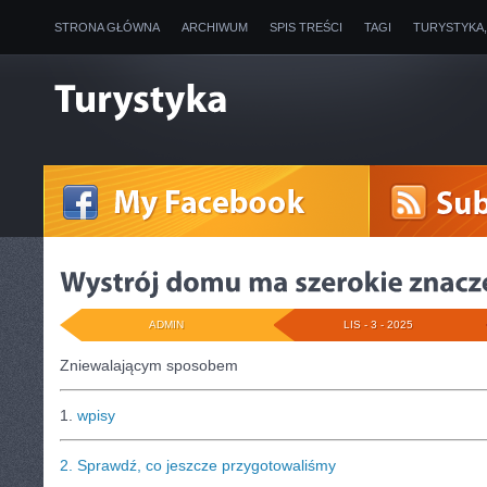
STRONA GŁÓWNA
ARCHIWUM
SPIS TREŚCI
TAGI
TURYSTYKA
ADMIN
LIS - 3 - 2025
Zniewalającym sposobem
1.
wpisy
2.
Sprawdź, co jeszcze przygotowaliśmy