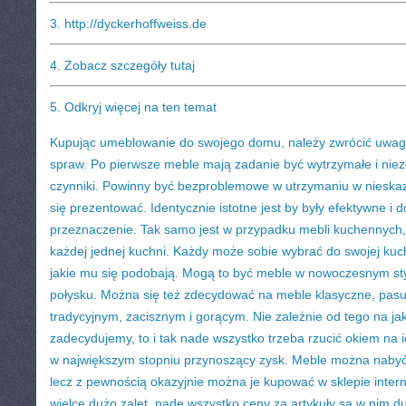
3.
http://dyckerhoffweiss.de
4.
Zobacz szczegóły tutaj
5.
Odkryj więcej na ten temat
Kupując umeblowanie do swojego domu, należy zwrócić uwag
spraw. Po pierwsze meble mają zadanie być wytrzymałe i nie
czynniki. Powinny być bezproblemowe w utrzymaniu w nieskazi
się prezentować. Identycznie istotne jest by były efektywne i d
przeznaczenie. Tak samo jest w przypadku mebli kuchennych,
każdej jednej kuchni. Każdy może sobie wybrać do swojej kuc
jakie mu się podobają. Mogą to być meble w nowoczesnym st
połysku. Można się też zdecydować na meble klasyczne, pasu
tradycyjnym, zacisznym i gorącym. Nie zależnie od tego na jaki
zadecydujemy, to i tak nade wszystko trzeba rzucić okiem na ic
w największym stopniu przynoszący zysk. Meble można nabyć
lecz z pewnością okazyjnie można je kupować w sklepie inter
wielce dużo zalet, nade wszystko ceny za artykuły są w nim d