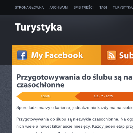
STRONA GŁÓWNA
ARCHIWUM
SPIS TREŚCI
TAGI
TURYSTYKA
ADMIN
SIE - 7 - 2025
Sporo ludzi marzy o karierze, jednakże nie każdy ma na siebi
Przygotowywania do ślubu są niezwykle czasochłonne. Na ogół
nich wiele a nawet kilkanaście miesięcy. Każdy jeden etap prz