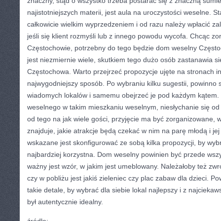
znaczny, stąd o wszystko trzeba postarać się z znaczną sumi
najistotniejszych materii, jest aula na uroczystości weselne. St
całkowicie wielkim wyprzedzeniem i od razu należy wpłacić za
jeśli się klient rozmyśli lub z innego powodu wycofa. Chcąc 
Częstochowie, potrzebny do tego będzie dom weselny Częstoch
jest niezmiernie wiele, skutkiem tego dużo osób zastanawia s
Częstochowa. Warto przejrzeć propozycje ujęte na stronach in
najwygodniejszy sposób. Po wybraniu kilku sugestii, powinno s
wiadomych lokalów i samemu obejrzeć je pod każdym kątem. C
weselnego w takim mieszkaniu weselnym, niesłychanie się od 
od tego na jak wiele gości, przyjęcie ma być zorganizowane, w 
znajduje, jakie atrakcje będą czekać w nim na parę młodą i j
wskazane jest skonfigurować ze sobą kilka propozycji, by wybr
najbardziej korzystna. Dom weselny powinien być przede wsz
ważny jest wzór, w jakim jest umeblowany. Należałoby też zw
czy w pobliżu jest jakiś zieleniec czy plac zabaw dla dzieci. 
takie detale, by wybrać dla siebie lokal najlepszy i z najciekaw
był autentycznie idealny.