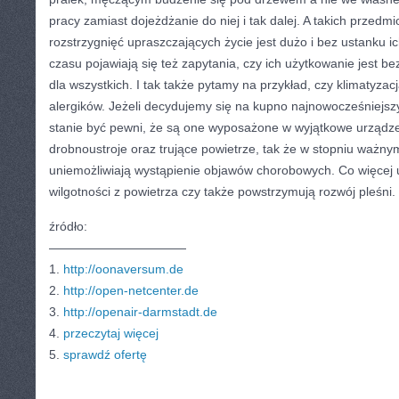
pracy zamiast dojeżdżanie do niej i tak dalej. A takich przedm
rozstrzygnięć upraszczających życie jest dużo i bez ustanku 
czasu pojawiają się też zapytania, czy ich użytkowanie jest b
dla wszystkich. I tak także pytamy na przykład, czy klimatyzac
alergików. Jeżeli decydujemy się na kupno najnowocześniejszy
stanie być pewni, że są one wyposażone w wyjątkowe urządzeni
drobnoustroje oraz trujące powietrze, tak że w stopniu ważny
uniemożliwiają wystąpienie objawów chorobowych. Co więcej
wilgotności z powietrza czy także powstrzymują rozwój pleśni.
źródło:
———————————
1.
http://oonaversum.de
2.
http://open-netcenter.de
3.
http://openair-darmstadt.de
4.
przeczytaj więcej
5.
sprawdź ofertę
CATEGORIES:
TURYSTYKA, PODRÓŻE