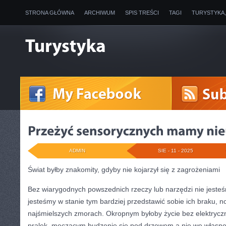
STRONA GŁÓWNA
ARCHIWUM
SPIS TREŚCI
TAGI
TURYSTYKA
ADMIN
SIE - 11 - 2025
Świat byłby znakomity, gdyby nie kojarzył się z zagrożeniami
Bez wiarygodnych powszednich rzeczy lub narzędzi nie jesteśm
jesteśmy w stanie tym bardziej przedstawić sobie ich braku, 
najśmielszych zmorach. Okropnym byłoby życie bez elektrycz
pralek, męczącym budzenie się pod drzewem a nie we własnej 