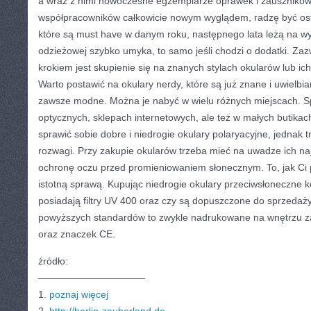
a wraz z nimi nowoczesne egzemplarze oprawek i zauszników.
współpracowników całkowicie nowym wyglądem, radzę być ost
które są must have w danym roku, następnego lata leżą na w
odzieżowej szybko umyka, to samo jeśli chodzi o dodatki. Za
krokiem jest skupienie się na znanych stylach okularów lub 
Warto postawić na okulary nerdy, które są już znane i uwielbi
zawsze modne. Można je nabyć w wielu różnych miejscach. S
optycznych, sklepach internetowych, ale też w małych butika
sprawić sobie dobre i niedrogie okulary polaryacyjne, jednak 
rozwagi. Przy zakupie okularów trzeba mieć na uwadze ich na
ochronę oczu przed promieniowaniem słonecznym. To, jak Ci p
istotną sprawą. Kupując niedrogie okulary przeciwsłoneczne k
posiadają filtry UV 400 oraz czy są dopuszczone do sprzedaż
powyższych standardów to zwykle nadrukowane na wnętrzu z
oraz znaczek CE.
źródło:
———————————
1.
poznaj więcej