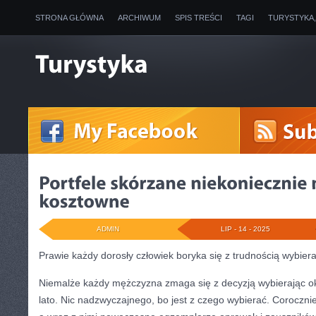
STRONA GŁÓWNA
ARCHIWUM
SPIS TREŚCI
TAGI
TURYSTYKA
ADMIN
LIP - 14 - 2025
Prawie każdy dorosły człowiek boryka się z trudnością wybiera
Niemalże każdy mężczyzna zmaga się z decyzją wybierając o
lato. Nic nadzwyczajnego, bo jest z czego wybierać. Corocznie