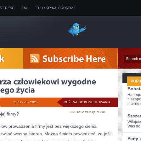
IS TREŚCI
TAGI
TURYSTYKA, PODRÓŻE
POP
Bohate
Harlequ
niezapo
MOTORYZACJA
GRU - 23 - 2025
MOŻLIWOŚĆ KOMENTOWANIA
internet
STWARZA
ZOSTAŁA WYŁĄCZONA
jej firmy?
Szcze
CZŁOWIEKOWI
Witajci
elów prowadzenia firmy jest bez większego cienia
Was do 
WYGODNE
ozwijać własny interes. Można śmiało powiedzieć, że jeśli
Perły 
WARUNKI