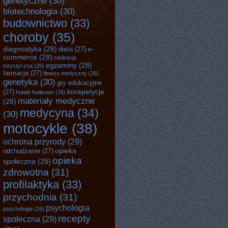
genetyczne
(30)
biotechnologia
(30)
budownictwo
(33)
choroby
(35)
diagnostyka
(28)
e-
dieta
(27)
commerce
(28)
edukacja
egzaminy
(28)
turystyczna
(26)
farmacja
(27)
fitness medyczny
(26)
genetyka
(30)
gry edukacyjne
korepetycje
(27)
hotele butikowe
(26)
materiały medyczne
(28)
medycyna
(34)
(30)
motocykle
(38)
ochrona przyrody
(29)
opieka
odchudzanie
(27)
opieka
społeczna
(28)
zdrowotna
(31)
profilaktyka
(33)
przychodnia
(31)
psychologia
psychologia
(26)
recepty
społeczna
(29)