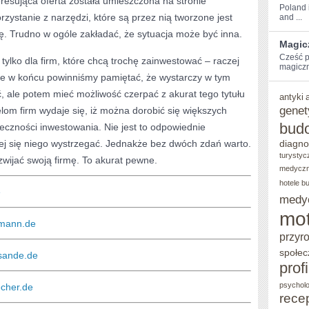
eresująca oferta została umieszczona na stronie
Poland i
zystanie z narzędzi, które są przez nią tworzone jest
and ...
CODZIENNEGO
ę. Trudno w ogóle zakładać, że sytuacja może być inna.
ŻYCIA
Magic
Cześć⁢ p
 tylko dla firm, które chcą trochę zainwestować – raczej
magiczn
że w końcu powinniśmy pamiętać, że wystarczy w tym
 ale potem mieć możliwość czerpać z akurat tego tytułu
antyki
genet
elom firm wydaje się, iż można dorobić się większych
bud
eczności inwestowania. Nie jest to odpowiednie
ej się niego wystrzegać. Jednakże bez dwóch zdań warto.
diagno
turystyc
wijać swoją firmę. To akurat pewne.
medycz
hotele b
e
medy
mot
fmann.de
przyr
społec
nsande.de
prof
psycholo
echer.de
rece