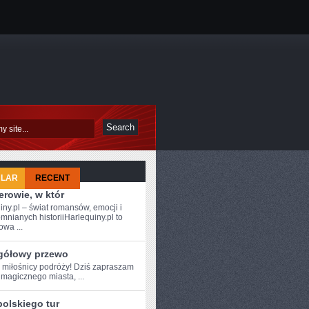
ULAR
RECENT
rowie, w któr
iny.pl – świat romansów, emocji i
mnianych historiiHarlequiny.pl to
owa ...
gółowy przewo
e ⁢miłośnicy podróży! Dziś zapraszam
magicznego miasta, ...
polskiego tur