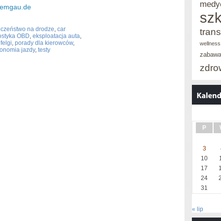
medy
chiemgau.de
szk
eczeństwo na drodze
,
car
trans
ostyka OBD
,
eksploatacja auta
,
felgi
,
porady dla kierowców
,
wellness
konomia jazdy
,
testy
zabaw
zdro
P
3
10
17
24
31
« lip