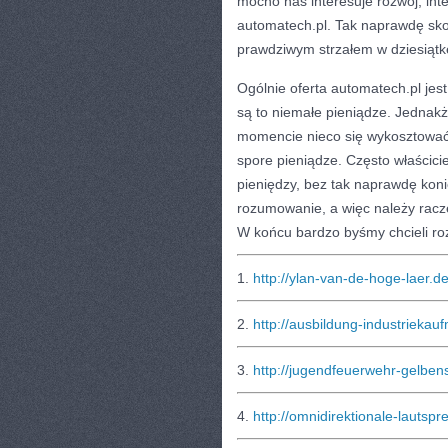
mocno nas interesuje rozwój, int
automatech.pl. Tak naprawdę skor
prawdziwym strzałem w dziesiątk
Ogólnie oferta automatech.pl jest
są to niemałe pieniądze. Jednak
momencie nieco się wykosztować,
spore pieniądze. Często właścici
pieniędzy, bez tak naprawdę koni
rozumowanie, a więc należy racz
W końcu bardzo byśmy chcieli roz
1.
http://ylan-van-de-hoge-laer.d
2.
http://ausbildung-industriekau
3.
http://jugendfeuerwehr-gelbe
4.
http://omnidirektionale-lautspr