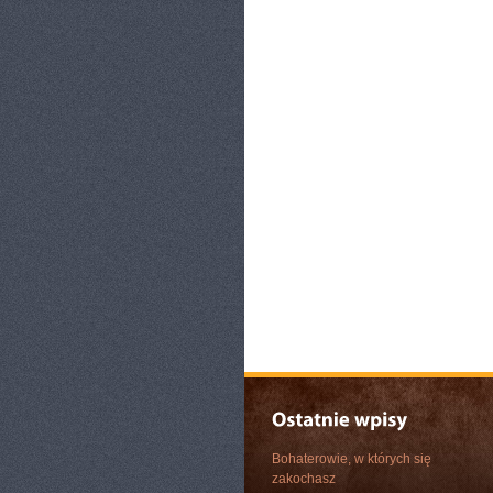
Bohaterowie, w których się
zakochasz