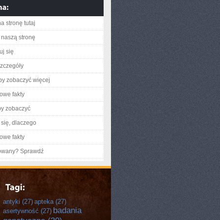
a stronę tutaj
naszą stronę
uj się
zczegóły
aby zobaczyć więcej
owe fakty
by zobaczyć
się, dlaczego
owe fakty
gowany? Sprawdź
antyki
(27)
apteka
(27)
badania
asertywność
(27)