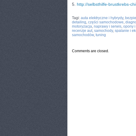
5.
http://selbsthilfe-brustkrebs-
CATEGORIES:
TURYSTYKA, PODRÓŻE
Tagi:
auta elektryczne i hybrydy
,
bezpi
detailing
,
części samochodowe
,
diagn
motoryzacja
,
naprawy i serwis
,
opony i 
recenzje aut
,
samochody
,
spalanie i e
samochodów
,
tuning
Comments are closed.