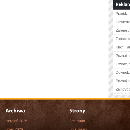
Przejdź n
Odwiedź 
Zarejestr
Zobacz s
Kliknij, 
Poznaj n
Otwórz, 
Dowiedz 
Poznaj n
Zaintry
sierpień 2026
Archiwum
lipiec 2026
Spis Treści