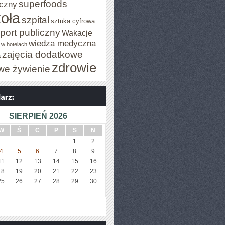
superfoods
czny
oła
szpital
sztuka cyfrowa
port publiczny
Wakacje
wiedza medyczna
 w hotelach
zajęcia dodatkowe
a
zdrowie
we żywienie
SIERPIEŃ 2026
W
Ś
C
P
S
N
1
2
4
5
6
7
8
9
11
12
13
14
15
16
18
19
20
21
22
23
25
26
27
28
29
30