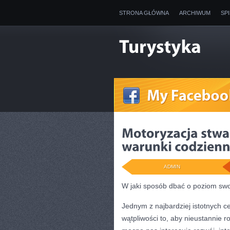
STRONA GŁÓWNA
ARCHIWUM
SP
ADMIN
W jaki sposób dbać o poziom swo
Jednym z najbardziej istotnych c
wątpliwości to, aby nieustannie r