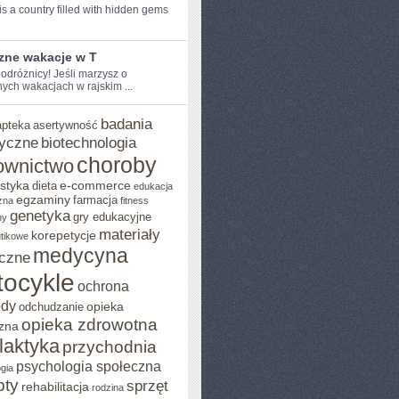
s a country filled with hidden⁤ gems
zne wakacje w T
odróżnicy! Jeśli marzysz o⁤
ych wakacjach w ⁣rajskim ...
badania
apteka
asertywność
yczne
biotechnologia
choroby
ownictwo
styka
e-commerce
dieta
edukacja
egzaminy
farmacja
zna
fitness
genetyka
gry edukacyjne
ny
materiały
korepetycje
utikowe
medycyna
czne
ocykle
ochrona
ody
opieka
odchudzanie
opieka zdrowotna
zna
ilaktyka
przychodnia
psychologia społeczna
gia
pty
sprzęt
rehabilitacja
rodzina