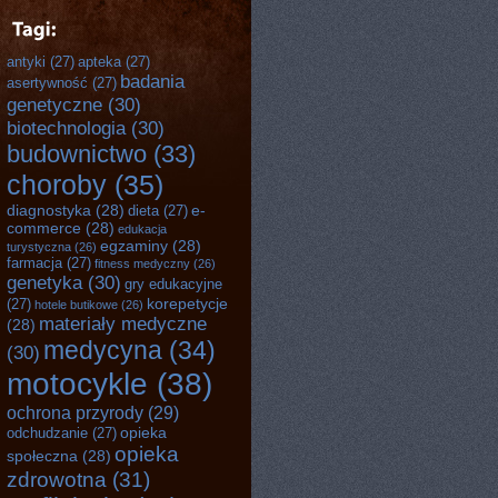
antyki
(27)
apteka
(27)
badania
asertywność
(27)
genetyczne
(30)
biotechnologia
(30)
budownictwo
(33)
choroby
(35)
diagnostyka
(28)
e-
dieta
(27)
commerce
(28)
edukacja
egzaminy
(28)
turystyczna
(26)
farmacja
(27)
fitness medyczny
(26)
genetyka
(30)
gry edukacyjne
korepetycje
(27)
hotele butikowe
(26)
materiały medyczne
(28)
medycyna
(34)
(30)
motocykle
(38)
ochrona przyrody
(29)
opieka
odchudzanie
(27)
opieka
społeczna
(28)
zdrowotna
(31)