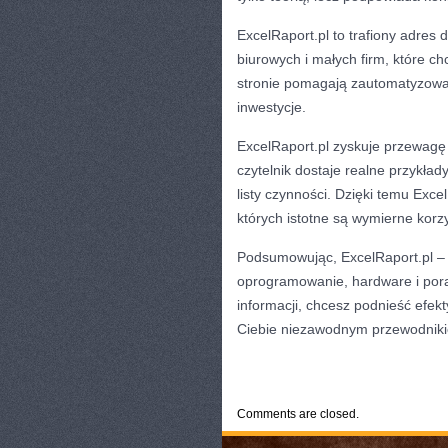
ExcelRaport.pl to trafiony adres
biurowych i małych firm, które c
stronie pomagają zautomatyzować
inwestycje.
ExcelRaport.pl zyskuje przewag
czytelnik dostaje realne przykład
listy czynności. Dzięki temu Exc
których istotne są wymierne korzy
Podsumowując, ExcelRaport.pl – 
oprogramowanie, hardware i porad
informacji, chcesz podnieść efek
Ciebie niezawodnym przewodnikie
CATEGORIES:
TURYSTYKA, PODRÓŻE
Comments are closed.