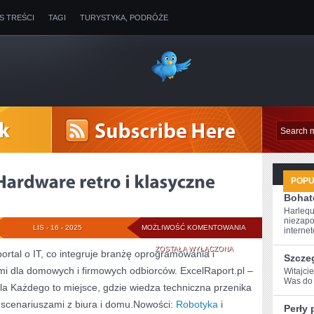
IS TREŚCI
TAGI
TURYSTYKA, PODRÓŻE
POP
Bohate
Harlequ
niezapo
MICROSOFT
LIS - 16 - 2025
MOŻLIWOŚĆ KOMENTOWANIA
internet
WORD
ZOSTAŁA WYŁĄCZONA
portal o IT, co integruje branżę oprogramowania i
Szcze
i dla domowych i firmowych odbiorców. ExcelRaport.pl –
I
Witajci
Was do 
la Każdego to miejsce, gdzie wiedza techniczna przenika
HARDWARE
i scenariuszami z biura i domu.Nowości:
Robotyka
i
Perły 
RETRO