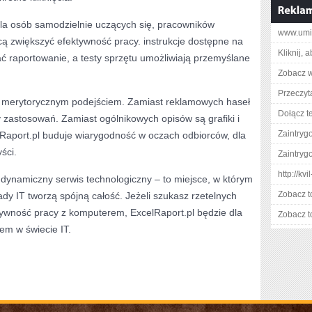
 dla osób samodzielnie uczących się, pracowników
www.umic
hcą zwiększyć efektywność pracy. instrukcje dostępne na
Kliknij, 
 raportowanie, a testy sprzętu umożliwiają przemyślane
Zobacz w
Przeczyta
ę merytorycznym podejściem. Zamiast reklamowych haseł
Dołącz t
y zastosowań. Zamiast ogólnikowych opisów są grafiki i
Zaintry
elRaport.pl buduje wiarygodność w oczach odbiorców, dla
ści.
Zaintry
http://kv
dynamiczny serwis technologiczny – to miejsce, w którym
Zobacz t
y IT tworzą spójną całość. Jeżeli szukasz rzetelnych
tywność pracy z komputerem, ExcelRaport.pl będzie dla
Zobacz t
m w świecie IT.