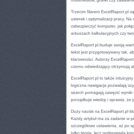
multimediów, grafiki czy zaawans
Trzecim filarem ExcelRaport.pl s
usterek i optymalizacji pracy. Na
zabezpieczyć komputer, jak połą
arkuszach kalkulacyjnych czy twor
ExcelRaport.pl buduje swoją war
tekst jest przygotowywany tak, 
klarowności. Autorzy ExcelRaport
czemu odwiedzający otrzymują akt
ExcelRaport.pl to także intuicyjny
logiczna nawigacja pozwalają szy
search pomagają zawęzić wyniki 
porządkuje wiedzę i sprawia, że p
Duży nacisk na ExcelRaport.pl kł
Każdy artykuł ma za zadanie w pro
szczegółowe ustawienia, aż po sp
tylko teorią, lecz podpowiada konk