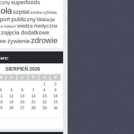
superfoods
czny
oła
szpital
sztuka cyfrowa
port publiczny
Wakacje
wiedza medyczna
 w hotelach
zajęcia dodatkowe
a
zdrowie
we żywienie
SIERPIEŃ 2026
W
Ś
C
P
S
N
1
2
4
5
6
7
8
9
11
12
13
14
15
16
18
19
20
21
22
23
25
26
27
28
29
30