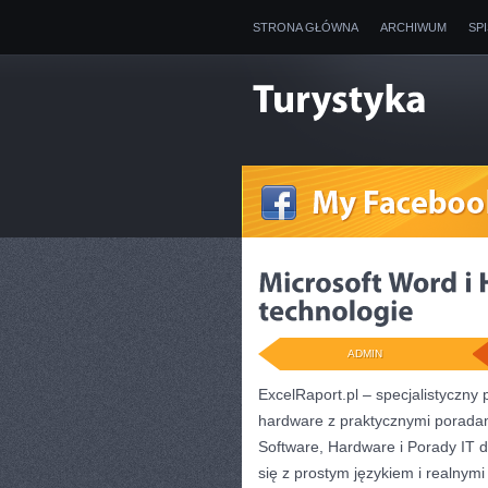
STRONA GŁÓWNA
ARCHIWUM
SP
ADMIN
ExcelRaport.pl – specjalistyczny 
hardware z praktycznymi poradam
Software, Hardware i Porady IT d
się z prostym językiem i realnym