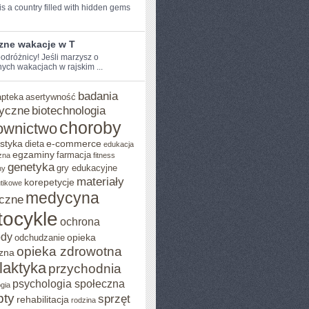
s a country filled with hidden⁤ gems
zne wakacje w T
odróżnicy! Jeśli marzysz o⁤
ych wakacjach w ⁣rajskim ...
badania
apteka
asertywność
yczne
biotechnologia
choroby
ownictwo
styka
e-commerce
dieta
edukacja
egzaminy
farmacja
zna
fitness
genetyka
gry edukacyjne
ny
materiały
korepetycje
utikowe
medycyna
czne
ocykle
ochrona
ody
opieka
odchudzanie
opieka zdrowotna
zna
ilaktyka
przychodnia
psychologia społeczna
gia
pty
sprzęt
rehabilitacja
rodzina