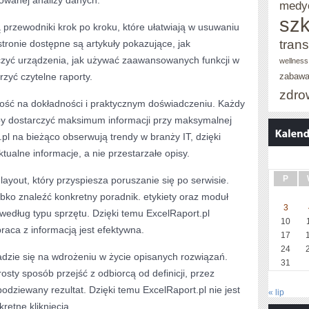
owanej analizy danych.
medy
szk
ą przewodniki krok po kroku, które ułatwiają w usuwaniu
trans
 stronie dostępne są artykuły pokazujące, jak
czyć urządzenia, jak używać zaawansowanych funkcji w
wellness
zyć czytelne raporty.
zabaw
zdro
tość na dokładności i praktycznym doświadczeniu. Każdy
aby dostarczyć maksimum informacji przy maksymalnej
.pl na bieżąco obserwują trendy w branży IT, dzięki
ualne informacje, a nie przestarzałe opisy.
P
 layout, który przyspiesza poruszanie się po serwisie.
bko znaleźć konkretny poradnik. etykiety oraz moduł
3
według typu sprzętu. Dzięki temu ExcelRaport.pl
10
raca z informacją jest efektywna.
17
24
adzie się na wdrożeniu w życie opisanych rozwiązań.
31
sty sposób przejść z odbiorcą od definicji, przez
odziewany rezultat. Dzięki temu ExcelRaport.pl nie jest
« lip
retne kliknięcia.