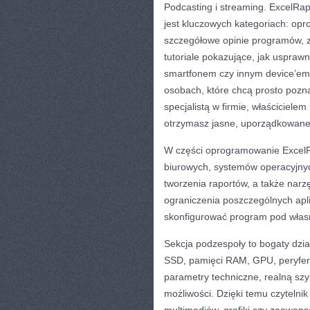
Podcasting i streaming. ExcelRa
jest kluczowych kategoriach: opr
szczegółowe opinie programów, 
tutoriale pokazujące, jak uspraw
smartfonem czy innym device’em.
osobach, które chcą prosto poznaw
specjalistą w firmie, właścicielem
otrzymasz jasne, uporządkowane 
W części oprogramowanie ExcelR
biurowych, systemów operacyjnyc
tworzenia raportów, a także nar
ograniczenia poszczególnych apli
skonfigurować program pod włas
Sekcja podzespoły to bogaty dz
SSD, pamięci RAM, GPU, peryferi
parametry techniczne, realną szy
możliwości. Dzięki temu czyteln