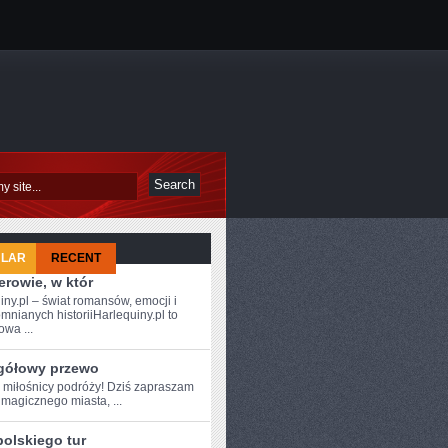
ULAR
RECENT
rowie, w któr
iny.pl – świat romansów, emocji i
mnianych historiiHarlequiny.pl to
owa ...
gółowy przewo
e ⁢miłośnicy podróży! Dziś zapraszam
magicznego miasta, ...
polskiego tur