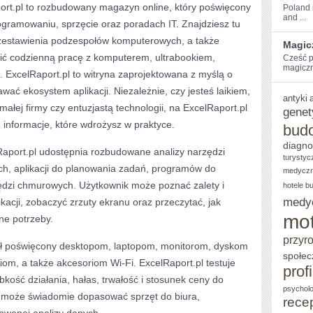
port.pl to rozbudowany magazyn online, który poświęcony
Poland i
and ...
I
ogramowaniu, sprzęcie oraz poradach IT. Znajdziesz tu
zestawienia podzespołów komputerowych, a także
KLASYCZNE
Magic
nić codzienną pracę z komputerem, ultrabookiem,
Cześć⁢ p
TECHNOLOGIE
magiczn
 ExcelRaport.pl to witryna zaprojektowana z myślą o
ać ekosystem aplikacji. Niezależnie, czy jesteś laikiem,
antyki
 małej firmy czy entuzjastą technologii, na ExcelRaport.pl
genet
informacje, które wdrożysz w praktyce.
bud
diagno
aport.pl udostępnia rozbudowane analizy narzędzi
turystyc
h, aplikacji do planowania zadań, programów do
medycz
zędzi chmurowych. Użytkownik może poznać zalety i
hotele b
medy
kacji, zobaczyć zrzuty ekranu oraz przeczytać, jak
mot
ne potrzeby.
przyr
iał poświęcony desktopom, laptopom, monitorom, dyskom
społec
om, a także akcesoriom Wi-Fi. ExcelRaport.pl testuje
prof
bkość działania, hałas, trwałość i stosunek ceny do
psycholo
ik może świadomie dopasować sprzęt do biura,
rece