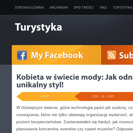
STRONA GŁÓWNA
ARCHIWUM
SPIS TREŚCI
TAGI
TURYSTYKA
ADMIN
CZE - 19 - 2025
W dzisiejszym świecie, gdzie technologia pędzi jak szalony, c
rozwiązania, które nie tylko ułatwiają organizację wydarzeń, 
poziom bezpieczeństwa. Zastanawiałeś się kiedyś, jak nowoc
planowanie koncertów, eventów czy nawet muzeów? Odpowiedź 