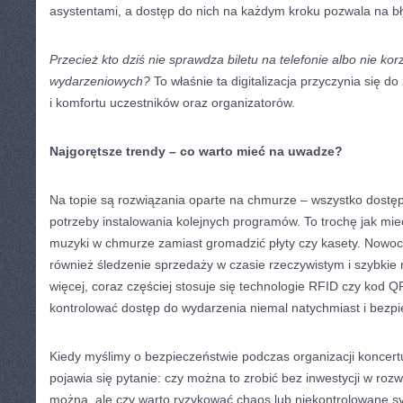
asystentami, a dostęp do nich na każdym kroku pozwala na bł
Przecież kto dziś nie sprawdza biletu na telefonie albo nie korz
wydarzeniowych?
To właśnie ta digitalizacja przyczynia się 
i komfortu uczestników oraz organizatorów.
Najgorętsze trendy – co warto mieć na uwadze?
Na topie są rozwiązania oparte na chmurze – wszystko dostę
potrzeby instalowania kolejnych programów. To trochę jak mieć
muzyki w chmurze zamiast gromadzić płyty czy kasety. Nowoc
również śledzenie sprzedaży w czasie rzeczywistym i szybkie
więcej, coraz częściej stosuje się technologie RFID czy kod 
kontrolować dostęp do wydarzenia niemal natychmiast i bezpi
Kiedy myślimy o bezpieczeństwie podczas organizacji koncert
pojawia się pytanie: czy można to zrobić bez inwestycji w roz
można, ale czy warto ryzykować chaos lub niekontrolowane s