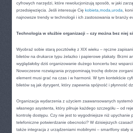
cyfrowych narzędzi, które rewolucjonizują sposób, w jaki za
przedsięwzięcia. Jeśli interesuje Cię
kobieta,moda,uroda
, kon
najnowsze trendy w technologii i ich zastosowania w branży e
Technologia w służbie organizacji – czy można bez niej s
Wyobraź sobie starą pocztówkę z XIX wieku – ręczne zapisanie
biletów na drukarce typu żelazko i papierowe plakaty. Brzmi 
wyglądałoby dziś organizowanie dużego koncertu bez wsparci
Nowoczesne rozwiązania przypominają trochę dobrze zorgani
element musi grać na czas i w harmonii. W tym kontekście cy
biletów są jak dyrygent, który zapewnia spójność i płynność dz
Organizacja wydarzenia z użyciem zaawansowanych systemów 
własnego asystenta, który pilnuje każdego szczegółu – od reje
kontrolę dostępu. Czy nie jest to wygodniejsze niż upychanie p
telefoniczne potwierdzanie obecności? W dzisiejszych czasac
także integracja z urządzeniami mobilnymi – smartfony stały 