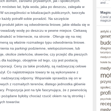
lkich domen, zarówno prywatnych, jak i społecznych.
and ...
WNĘTRZE,
 mnóstwo lat, była woda, jaka po deszczu, zalegała w
Magic
 W szczególności w lokalizacjach publicznych, tworzyła
DODAJĄ
Cześć⁢ p
 każdy potrafił sobie poradzić. Na szczęście
PRZYTULNOŚCI,
magiczn
produkt jakim są odwodnienia liniowe, jakie składa się w
WYTWORNOŚCI,
dprowadzały wodę po deszczu w pewne miejsce. Ciekawą
antyki
DAJĄ
genet
odnaleźć w Internecie, na stronie
. Oferuje się na niej
bud
meną są właśnie rozmaitego typu odwodnienia liniowe.
WIĘKSZĄ
diagno
ienia na parkingi podziemne, wielopoziomowe, lub
WYGODĘ
turystyc
je, okolice zieleńców, skwerów, czy przejść dla pieszych
medycz
LOKATOROM
a dla każdego, obojętnie od tego, czy jest postacią
hotele b
orporacji. Ceny za takie produkty, są nadzwyczaj celowe
medy
ażył. Co najistotniejsze towary te są wykonywane z
mot
y i nadzwyczaj odporny. Wspaniale sprawdza się on w
przyr
ych z rozmaitych terenów, dlatego jednostka głównie
społec
ry. Propozycja jest na tyle fascynująca, że z pewnością
prof
 pożądane byłoby chociaż rzucić okiem na tą stronkę i
psycholo
nych towarów.
rece
medy