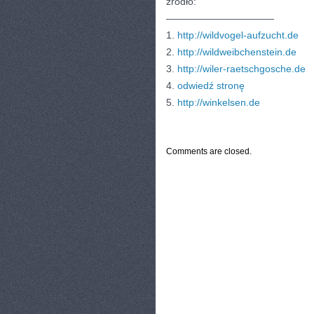
źródło:
———————————
1.
http://wildvogel-aufzucht.de
2.
http://wildweibchenstein.de
3.
http://wiler-raetschgosche.de
4.
odwiedź stronę
5.
http://winkelsen.de
CATEGORIES:
TURYSTYKA, PODRÓŻE
Comments are closed.