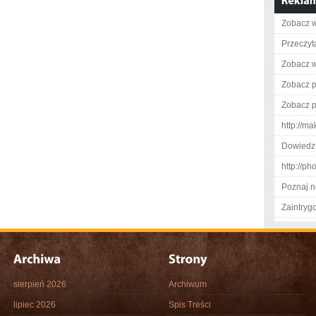
Zobacz w
Przeczyta
Zobacz w
Zobacz p
Zobacz pe
http://ma
Dowiedz 
http://p
Poznaj n
Zaintry
sierpień 2026
Archiwum
lipiec 2026
Spis Treści