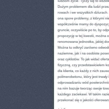
ludziom życie. Tyczy się to wsze
Dużym problemem dla ludzi przez
rowach i we wszystkich dziurach.
ona spore problemy, z którymi nie
współcześnie mamy do dyspozycji 
gruncie, oczywiście po to, by o
propozycję w tej kwestii, można 
renomowana jednostka, jakiej do
Można tu odkryć zarówno odwodn
naziemne, jak i na osobiste poses
oraz cyklistów. To jak widać ofert
fizyczną, czy przedstawicielem k
dla klienta, co każdy z nich zauw
polimerobetonu, który jest trwał
odprowadzaniu wód powierzchniow
na nim bazuje tworząc swoje towa
każdego zaciekawi. W takim razie
przekonać się o jakości oferowa