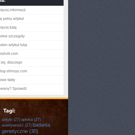
ięcej informacji
j pełny artykuł
ięcej tutaj
ełne szczegóły
łen artykuł tutaj
kishvili.com
się, dlaczego
hotog-shinsyu.com
owe fakty
gowany? Sprawdź
antyki
(27)
apteka
(27)
badania
asertywność
(27)
genetyczne
(30)