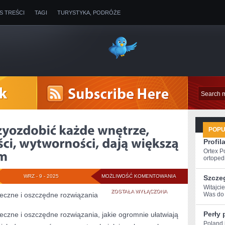
IS TREŚCI
TAGI
TURYSTYKA, PODRÓŻE
POP
Profil
Ortex P
ortopedi
DYWANY
WRZ - 9 - 2025
MOŻLIWOŚĆ KOMENTOWANIA
Szcze
Witajci
MOGĄ
ZOSTAŁA WYŁĄCZONA
teczne i oszczędne rozwiązania
Was do 
PRZYOZDOBIĆ
Perły 
eczne i oszczędne rozwiązania, jakie ogromnie ułatwiają
KAŻDE
Poland i