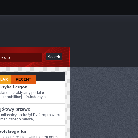
ULAR
RECENT
aktyka i ergon
oland – praktyczny portal o
i, rehabilitacji i świadomym ...
gółowy przewo
e ⁢miłośnicy podróży! Dziś zapraszam
magicznego miasta, ...
polskiego tur
s a country filled with hidden⁤ gems