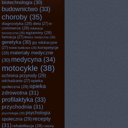
biotechnologia
(30)
budownictwo
(33)
choroby
(35)
diagnostyka
(28)
e-
dieta
(27)
commerce
(28)
edukacja
egzaminy
(28)
turystyczna
(26)
farmacja
(27)
fitness medyczny
(26)
genetyka
(30)
gry edukacyjne
korepetycje
(27)
hotele butikowe
(26)
materiały medyczne
(28)
medycyna
(34)
(30)
motocykle
(38)
ochrona przyrody
(29)
opieka
odchudzanie
(27)
opieka
społeczna
(28)
zdrowotna
(31)
profilaktyka
(33)
przychodnia
(31)
psychologia
psychologia
(26)
recepty
społeczna
(29)
(31)
rehabilitacja
(28)
rodzina