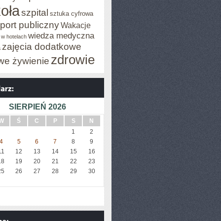
oła
szpital
sztuka cyfrowa
port publiczny
Wakacje
wiedza medyczna
 w hotelach
zajęcia dodatkowe
a
zdrowie
we żywienie
SIERPIEŃ 2026
W
Ś
C
P
S
N
1
2
4
5
6
7
8
9
11
12
13
14
15
16
18
19
20
21
22
23
25
26
27
28
29
30