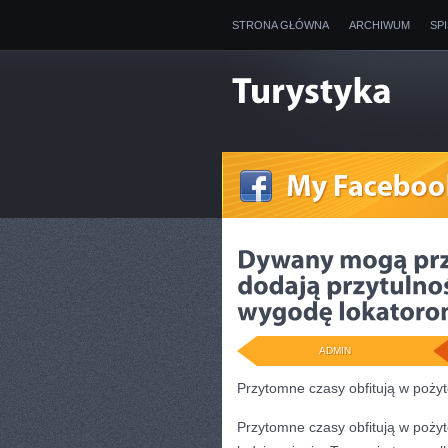
STRONA GŁÓWNA
ARCHIWUM
SP
ADMIN
Przytomne czasy obfitują w poży
Przytomne czasy obfitują w pożyt