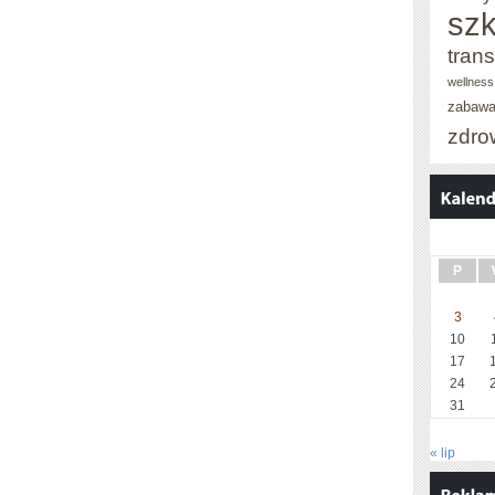
szk
trans
wellness
zabaw
zdro
P
3
10
17
24
31
« lip