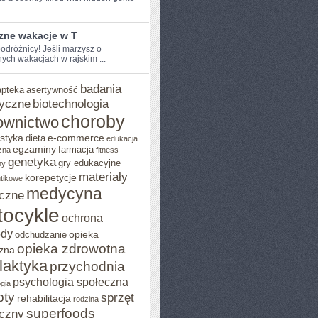
zne wakacje w T
odróżnicy! Jeśli marzysz o⁤
ych wakacjach w ⁣rajskim ...
badania
apteka
asertywność
yczne
biotechnologia
choroby
ownictwo
styka
e-commerce
dieta
edukacja
egzaminy
farmacja
zna
fitness
genetyka
gry edukacyjne
ny
materiały
korepetycje
utikowe
medycyna
czne
ocykle
ochrona
ody
opieka
odchudzanie
opieka zdrowotna
zna
ilaktyka
przychodnia
psychologia społeczna
gia
pty
sprzęt
rehabilitacja
rodzina
superfoods
czny