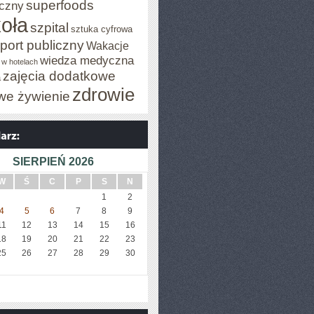
superfoods
czny
oła
szpital
sztuka cyfrowa
port publiczny
Wakacje
wiedza medyczna
 w hotelach
zajęcia dodatkowe
a
zdrowie
we żywienie
SIERPIEŃ 2026
W
Ś
C
P
S
N
1
2
4
5
6
7
8
9
11
12
13
14
15
16
18
19
20
21
22
23
25
26
27
28
29
30