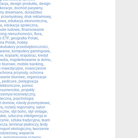
lacja
,
design produktu
,
design
ekoracje
,
dochód pasywny
,
my drewniane
,
doradztwo
k przemysłowy
,
druk reklamowy
,
rowa
,
edukacja ekonomiczna
,
na
,
edukacja społeczna
,
iwale ludowe
,
finansowanie
pping nieruchomości
,
flora
,
e ETF
,
geografia Polski
,
ria Polski
,
hobby
nkubatory przedsiębiorczości
,
wanie
,
komputery gamingowe
,
ne
,
kopiarki
,
krajobraz
,
kredyt
pedia
,
majsterkowanie w domu
,
e biurowe
,
mobile banking
,
 inwestycyjne
,
nowoczesne
ochrona przyrody
,
ochrona
wanie biurowe
,
organizacje
,
pedicure
,
pielęgnacja
lektroniczne
,
pomoc
nsumenckie
,
projekty
rzemysł kosmetyczny
,
ołeczna
,
psychologia
t domów
,
roboty przemysłowe
,
wa
,
rozwój regionalny
,
salon
giczne
,
styl boho
,
styl vintage
,
skie
,
sztuczna inteligencja w
ycynie
,
sztuka tradycyjna
,
team
wcza
,
terminal płatniczy
,
testy
ansport ekologiczny
,
tworzenie
łodzieżowy
,
wsparcie
a
,
wspomaganie rozwoju
,