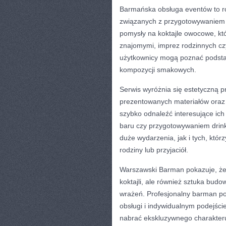
Barmańska obsługa eventów to ró
związanych z przygotowywaniem 
pomysły na koktajle owocowe, kt
znajomymi, imprez rodzinnych c
użytkownicy mogą poznać podstaw
kompozycji smakowych.
Serwis wyróżnia się estetyczną p
prezentowanych materiałów oraz 
szybko odnaleźć interesujące ich
baru czy przygotowywaniem drink
duże wydarzenia, jak i tych, któr
rodziny lub przyjaciół.
Warszawski Barman pokazuje, że
koktajli, ale również sztuka bud
wrażeń. Profesjonalny barman po
obsługi i indywidualnym podejśc
nabrać ekskluzywnego charakteru