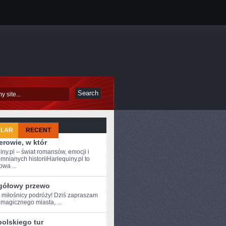
ULAR
RECENT
rowie, w któr
iny.pl – świat romansów, emocji i
mnianych historiiHarlequiny.pl to
owa ...
gółowy przewo
e ⁢miłośnicy podróży! Dziś zapraszam
magicznego miasta, ...
polskiego tur