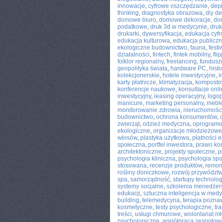
innowacje
,
cyfrowe oszczędzanie
,
depi
thinking
,
diagnostyka obrazowa
,
diy d
domowe biuro
,
domowe dekoracje
,
do
podatkowe
,
druk 3d w medycynie
,
dru
drukarki
,
dywersyfikacja
,
edukacja cyf
edukacja kulturowa
,
edukacja publicz
ekologiczne budownictwo
,
fauna
,
fest
działalności
,
fintech
,
fintek mobilny
,
fli
folklor regionalny
,
freelancing
,
fundusz
geopolityka świata
,
hardware PC
,
histo
kolekcjonerskie
,
hotele inwestycyjne
,
i
karty płatnicze
,
klimatyzacja
,
komposto
konferencje naukowe
,
konsultacje onli
inwestycyjny
,
leasing operacyjny
,
logo
manicure
,
marketing personalny
,
mebl
monitorowanie zdrowia
,
nieruchomości
budownictwo
,
ochrona konsumentów
,
zwierząt
,
odzież medyczna
,
oprogramo
ekologiczne
,
organizacje młodzieżowe
włosów
,
plastyka użytkowa
,
płatności e
społeczna
,
portfel inwestora
,
prawo ko
architektoniczne
,
projekty społeczne
,
p
psychologia kliniczna
,
psychologia sp
stosowana
,
recenzje produktów
,
remon
rośliny doniczkowe
,
rozwój przywództ
spa
,
samorządność
,
startupy technolo
systemy socjalne
,
szkolenia menedżer
edukacji
,
sztuczna inteligencja w med
building
,
telemedycyna
,
terapia pozna
kosmetyczne
,
testy psychologiczne
,
tr
treści
,
usługi chmurowe
,
wolontariat m
psychologiczne
,
współpraca zespołow