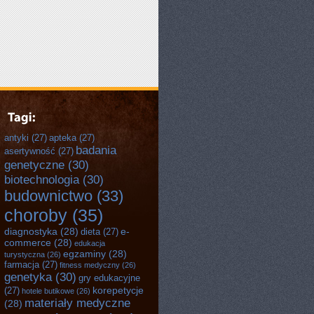
antyki
(27)
apteka
(27)
badania
asertywność
(27)
genetyczne
(30)
biotechnologia
(30)
budownictwo
(33)
choroby
(35)
diagnostyka
(28)
e-
dieta
(27)
commerce
(28)
edukacja
egzaminy
(28)
turystyczna
(26)
farmacja
(27)
fitness medyczny
(26)
genetyka
(30)
gry edukacyjne
korepetycje
(27)
hotele butikowe
(26)
materiały medyczne
(28)