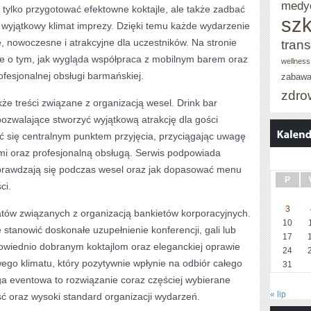
medy
tylko przygotować efektowne koktajle, ale także zadbać
szk
 wyjątkowy klimat imprezy. Dzięki temu każde wydarzenie
e, nowoczesne i atrakcyjne dla uczestników. Na stronie
trans
e o tym, jak wygląda współpraca z mobilnym barem oraz
wellness
rofesjonalnej obsługi barmańskiej.
zabaw
zdro
e treści związane z organizacją wesel. Drink bar
ozwalające stworzyć wyjątkową atrakcję dla gości
ć się centralnym punktem przyjęcia, przyciągając uwagę
mi oraz profesjonalną obsługą. Serwis podpowiada
j sprawdzają się podczas wesel oraz jak dopasować menu
P
ci.
3
atów związanych z organizacją bankietów korporacyjnych.
10
stanowić doskonałe uzupełnienie konferencji, gali lub
17
powiednio dobranym koktajlom oraz eleganckiej oprawie
24
wego klimatu, który pozytywnie wpłynie na odbiór całego
31
ga eventowa to rozwiązanie coraz częściej wybierane
« lip
ć oraz wysoki standard organizacji wydarzeń.