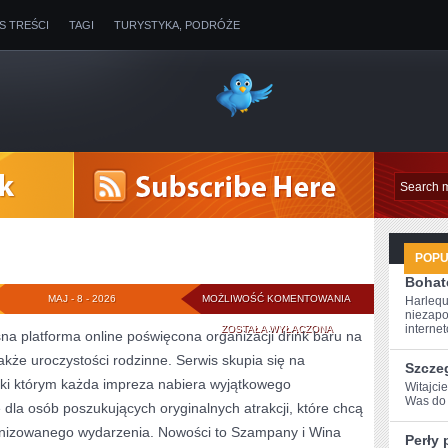
IS TREŚCI
TAGI
TURYSTYKA, PODRÓŻE
POP
Bohate
DRINKI
MAJ - 8 - 2026
MOŻLIWOŚĆ KOMENTOWANIA
Harlequ
niezapo
internet
ZOSTAŁA WYŁĄCZONA
 platforma online poświęcona organizacji drink baru na
akże uroczystości rodzinne. Serwis skupia się na
Szcze
ięki którym każda impreza nabiera wyjątkowego
Witajci
Was do 
 dla osób poszukujących oryginalnych atrakcji, które chcą
nizowanego wydarzenia. Nowości to Szampany i Wina
Perły 