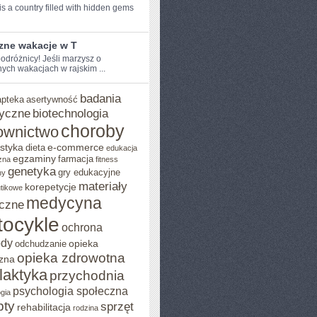
s a country filled with hidden⁤ gems
zne wakacje w T
odróżnicy! Jeśli marzysz o⁤
ych wakacjach w ⁣rajskim ...
badania
apteka
asertywność
yczne
biotechnologia
choroby
ownictwo
styka
e-commerce
dieta
edukacja
egzaminy
farmacja
zna
fitness
genetyka
gry edukacyjne
ny
materiały
korepetycje
utikowe
medycyna
czne
ocykle
ochrona
ody
opieka
odchudzanie
opieka zdrowotna
zna
ilaktyka
przychodnia
psychologia społeczna
gia
pty
sprzęt
rehabilitacja
rodzina