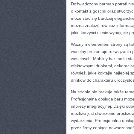
Doświadczony barman potrafi nie 
o kontakt z gośćmi oraz stworzyć
może stać się bardziej elegancki
można znaleźć również informacj
jakie korzyści niesie wynajęcie p
Ważnym elementem strony są takż
weselny prezentuje rozwiązania p
weselnych. Mobilny bar może sta
efektownymi drinkami, dekoracja
również, jakie koktajle najlepie
drinków do charakteru uroczystoś
Na stronie nie brakuje także tem
Profesjonalna obsługa baru może 
imprezy integracyjnej. Dzięki od
możliwe jest stworzenie prestiżo
wydarzenia. Profesjonalna obsłu
przez firmy ceniące nowoczesnoś