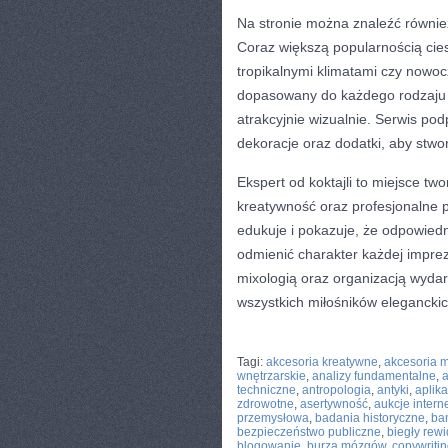
Na stronie można znaleźć również
Coraz większą popularnością cie
tropikalnymi klimatami czy now
dopasowany do każdego rodzaju im
atrakcyjnie wizualnie. Serwis p
dekoracje oraz dodatki, aby stwo
Ekspert od koktajli to miejsce t
kreatywność oraz profesjonalne po
edukuje i pokazuje, że odpowie
odmienić charakter każdej impre
mixologią oraz organizacją wydar
wszystkich miłośników eleganckic
CATEGORIES:
TURYSTYKA, PODRÓŻE
Tagi:
akcesoria kreatywne
,
akcesoria 
wnętrzarskie
,
analizy fundamentalne
,
a
techniczne
,
antropologia
,
antyki
,
aplik
zdrowotne
,
asertywność
,
aukcje inter
przemysłowa
,
badania historyczne
,
ba
bezpieczeństwo publiczne
,
biegły rewi
blogowanie
,
burza mózgów
,
copywriti