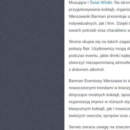
Musujące i
Świat Wódki
. Na stro
przygotowywania koktajli, organi
Warszawski Barman prezentuje sz
indywidualnych, jak i firm. Dzi
swoich potrzeb oraz charakteru 
Strona skupia się na takich zagad
pokazy flair. Użytkownicy mogą d
podczas eventu, jakie drinki najl
stworzyć niezapomnianą atmosfer
z doborem alkoholi.
Barman Eventowy Warszawa to ta
nowoczesnymi trendami w branży 
dotyczące modnych koktajli, spos
organizacją imprez w różnych st
klasycznych koktajli, jak i now
świeżych owoców, syropów oraz 
Serwis zwraca uwagę na znaczeni