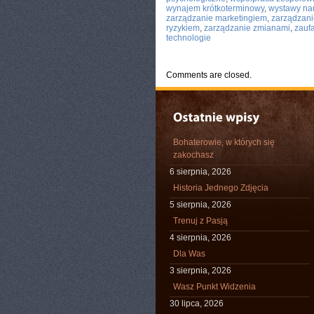
wynajem krótkoterminowy
,
wystawy n
zarządzanie marketingiem
,
zarządzani
ryzykiem
,
zarządzanie zmianami
,
zauf
technologie
Comments are closed.
Bohaterowie, w których się
zakochasz
6 sierpnia, 2026
Historia Jednego Zdjęcia
5 sierpnia, 2026
Trenuj z Pasją
4 sierpnia, 2026
Dla Was
3 sierpnia, 2026
Wasz Punkt Widzenia
30 lipca, 2026