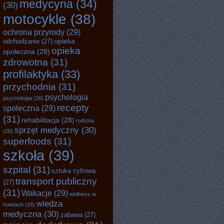
medycyna
(34)
(30)
motocykle
(38)
ochrona przyrody
(29)
opieka
odchudzanie
(27)
opieka
społeczna
(28)
zdrowotna
(31)
profilaktyka
(33)
przychodnia
(31)
psychologia
psychologia
(26)
recepty
społeczna
(29)
(31)
rehabilitacja
(28)
rodzina
sprzęt medyczny
(30)
(26)
superfoods
(31)
szkoła
(39)
szpital
(31)
sztuka cyfrowa
transport publiczny
(27)
(31)
Wakacje
(29)
wellness w
wiedza
hotelach
(26)
medyczna
(30)
zabawa
(27)