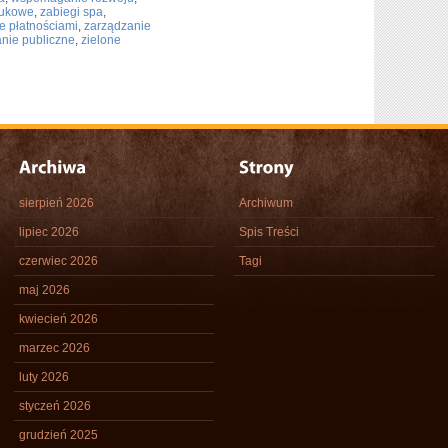
aukowe
,
zabiegi spa
,
e płatnościami
,
zarządzanie
anie publiczne
,
zielone
sierpień 2026
Archiwum
lipiec 2026
Spis Treści
czerwiec 2026
Tagi
maj 2026
kwiecień 2026
marzec 2026
luty 2026
styczeń 2026
grudzień 2025