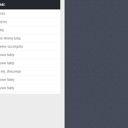
eraz
ięcej
taj
a stronę tutaj
ełne szczegóły
owe fakty
owe fakty
się, dlaczego
owe fakty
owe fakty