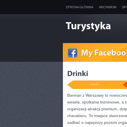
STRONA GŁÓWNA
ARCHIWUM
SP
ADMIN
Barman z Warszawy to nowoczesna
wesela, spotkania biznesowe, a t
organizacji atrakcji premium, dz
charakteru. To miejsce stworzone
zadbać o najwyższy poziom orga