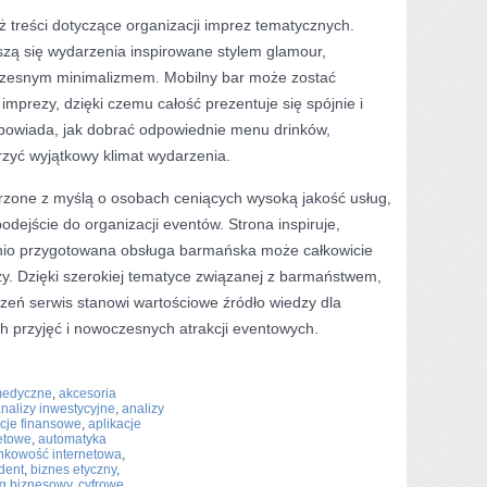
 treści dotyczące organizacji imprez tematycznych.
szą się wydarzenia inspirowane stylem glamour,
oczesnym minimalizmem. Mobilny bar może zostać
prezy, dzięki czemu całość prezentuje się spójnie i
odpowiada, jak dobrać odpowiednie menu drinków,
rzyć wyjątkowy klimat wydarzenia.
worzone z myślą o osobach ceniących wysoką jakość usług,
dejście do organizacji eventów. Strona inspiruje,
dnio przygotowana obsługa barmańska może całkowicie
zy. Dzięki szerokiej tematyce związanej z barmaństwem,
zeń serwis stanowi wartościowe źródło wiedzy dla
h przyjęć i nowoczesnych atrakcji eventowych.
medyczne
,
akcesoria
nalizy inwestycyjne
,
analizy
acje finansowe
,
aplikacje
netowe
,
automatyka
nkowość internetowa
,
dent
,
biznes etyczny
,
ng biznesowy
,
cyfrowe