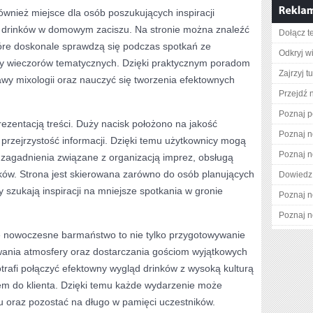
wnież miejsce dla osób poszukujących inspiracji
drinków w domowym zaciszu. Na stronie można znaleźć
Dołącz t
óre doskonale sprawdzą się podczas spotkań ze
Odkryj w
zy wieczorów tematycznych. Dzięki praktycznym poradom
Zajrzyj tu
y mixologii oraz nauczyć się tworzenia efektownych
Przejdź n
Poznaj p
rezentacją treści. Duży nacisk położono na jakość
Poznaj n
przejrzystość informacji. Dzięki temu użytkownicy mogą
Poznaj n
 zagadnienia związane z organizacją imprez, obsługą
ów. Strona jest skierowana zarówno do osób planujących
Dowiedz 
zy szukają inspiracji na mniejsze spotkania w gronie
Poznaj n
Poznaj n
 nowoczesne barmaństwo to nie tylko przygotowywanie
owania atmosfery oraz dostarczania gościom wyjątkowych
trafi połączyć efektowny wygląd drinków z wysoką kulturą
iem do klienta. Dzięki temu każde wydarzenie może
 oraz pozostać na długo w pamięci uczestników.