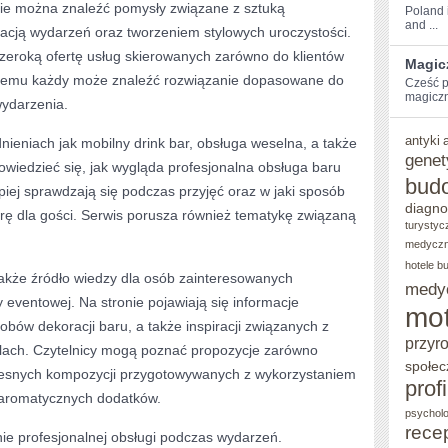
nie można znaleźć pomysły związane z sztuką
Poland i
and ...
zacją wydarzeń oraz tworzeniem stylowych uroczystości.
eroką ofertę usług skierowanych zarówno do klientów
Magic
ęki temu każdy może znaleźć rozwiązanie dopasowane do
Cześć⁢ p
magiczn
wydarzenia.
antyki
nieniach jak mobilny drink bar, obsługa weselna, a także
genet
owiedzieć się, jak wygląda profesjonalna obsługa baru
bud
epiej sprawdzają się podczas przyjęć oraz w jaki sposób
diagno
ę dla gości. Serwis porusza również tematykę związaną
turystyc
medycz
hotele b
kże źródło wiedzy dla osób zainteresowanych
medy
eventowej. Na stronie pojawiają się informacje
mot
obów dekoracji baru, a także inspiracji związanych z
przyr
ylach. Czytelnicy mogą poznać propozycje zarówno
społec
oczesnych kompozycji przygotowywanych z wykorzystaniem
prof
aromatycznych dodatków.
psycholo
rece
e profesjonalnej obsługi podczas wydarzeń.