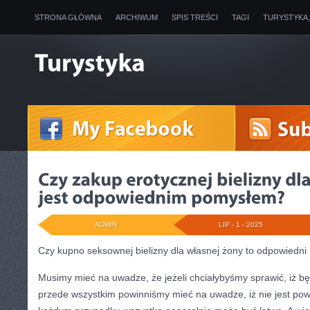
STRONA GŁÓWNA
ARCHIWUM
SPIS TREŚCI
TAGI
TURYSTYKA
ADMIN
LIP - 1 - 2025
Czy kupno seksownej bielizny dla własnej żony to odpowiedni
Musimy mieć na uwadze, że jeżeli chciałybyśmy sprawić, iż bę
przede wszystkim powinniśmy mieć na uwadze, iż nie jest pow