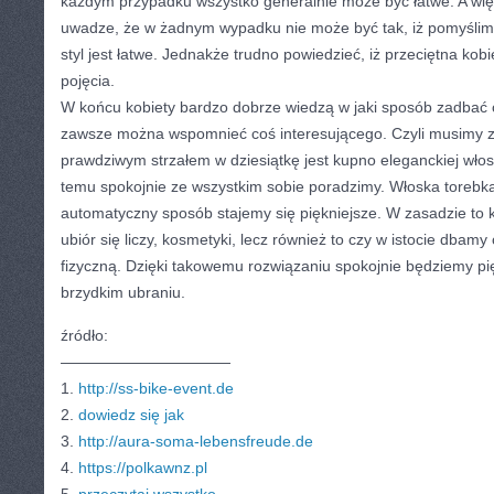
każdym przypadku wszystko generalnie może być łatwe. A wi
uwadze, że w żadnym wypadku nie może być tak, iż pomyślimy
styl jest łatwe. Jednakże trudno powiedzieć, iż przeciętna ko
pojęcia.
W końcu kobiety bardzo dobrze wiedzą w jaki sposób zadbać o
zawsze można wspomnieć coś interesującego. Czyli musimy z
prawdziwym strzałem w dziesiątkę jest kupno eleganckiej włosk
temu spokojnie ze wszystkim sobie poradzimy. Włoska torebka
automatyczny sposób stajemy się piękniejsze. W zasadzie to kwe
ubiór się liczy, kosmetyki, lecz również to czy w istocie dbam
fizyczną. Dzięki takowemu rozwiązaniu spokojnie będziemy pi
brzydkim ubraniu.
źródło:
———————————
1.
http://ss-bike-event.de
2.
dowiedz się jak
3.
http://aura-soma-lebensfreude.de
4.
https://polkawnz.pl