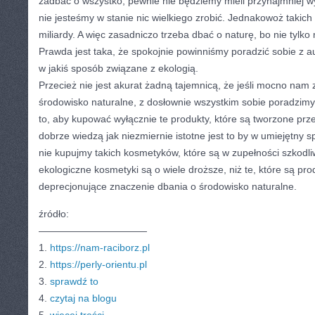
zadbać o wszystko, pewnie nie będziemy mieli przynajmniej 
nie jesteśmy w stanie nic wielkiego zrobić. Jednakowoż takich
miliardy. A więc zasadniczo trzeba dbać o naturę, bo nie tylk
Prawda jest taka, że spokojnie powinniśmy poradzić sobie z a
w jakiś sposób związane z ekologią.
Przecież nie jest akurat żadną tajemnicą, że jeśli mocno nam
środowisko naturalne, z dosłownie wszystkim sobie poradzi
to, aby kupować wyłącznie te produkty, które są tworzone prze
dobrze wiedzą jak niezmiernie istotne jest to by w umiejętny s
nie kupujmy takich kosmetyków, które są w zupełności szkodli
ekologiczne kosmetyki są o wiele droższe, niż te, które są pr
deprecjonujące znaczenie dbania o środowisko naturalne.
źródło:
———————————
1.
https://nam-raciborz.pl
2.
https://perly-orientu.pl
3.
sprawdź to
4.
czytaj na blogu