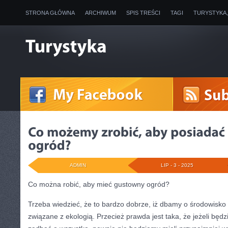
STRONA GŁÓWNA
ARCHIWUM
SPIS TREŚCI
TAGI
TURYSTYKA
ADMIN
LIP - 3 - 2025
Co można robić, aby mieć gustowny ogród?
Trzeba wiedzieć, że to bardzo dobrze, iż dbamy o środowisko 
związane z ekologią. Przecież prawda jest taka, że jeżeli będzi