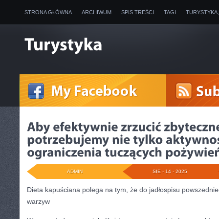
STRONA GŁÓWNA
ARCHIWUM
SPIS TREŚCI
TAGI
TURYSTYKA
ADMIN
SIE - 14 - 2025
Dieta kapuściana polega na tym, że do jadłospisu powszednie
warzyw