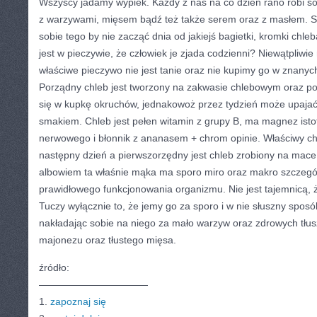
Wszyscy jadamy wypiek. Każdy z nas na co dzień rano robi 
z warzywami, mięsem bądź też także serem oraz z masłem. S
sobie tego by nie zacząć dnia od jakiejś bagietki, kromki chleb
jest w pieczywie, że człowiek je zjada codzienni? Niewątpliw
właściwe pieczywo nie jest tanie oraz nie kupimy go w znany
Porządny chleb jest tworzony na zakwasie chlebowym oraz po
się w kupkę okruchów, jednakowoż przez tydzień może upaj
smakiem. Chleb jest pełen witamin z grupy B, ma magnez isto
nerwowego i błonnik z ananasem + chrom opinie. Właściwy chl
następny dzień a pierwszorzędny jest chleb zrobiony na mace ż
albowiem ta właśnie mąka ma sporo miro oraz makro szczeg
prawidłowego funkcjonowania organizmu. Nie jest tajemnicą, ż
Tuczy wyłącznie to, że jemy go za sporo i w nie słuszny spo
nakładając sobie na niego za mało warzyw oraz zdrowych tłu
majonezu oraz tłustego mięsa.
źródło:
———————————
1.
zapoznaj się