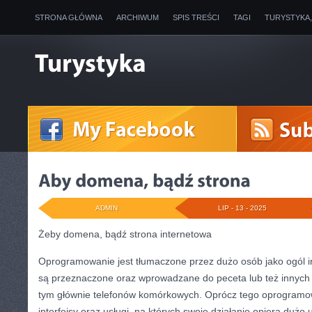
STRONA GŁÓWNA
ARCHIWUM
SPIS TREŚCI
TAGI
TURYSTYKA
ADMIN
LIP - 13 - 2025
Żeby domena, bądź strona internetowa
Oprogramowanie jest tłumaczone przez dużo osób jako ogól in
są przeznaczone oraz wprowadzane do peceta lub też innyc
tym głównie telefonów komórkowych. Oprócz tego oprogram
interfejsy oraz usługi, na których swoje działanie opiera duż