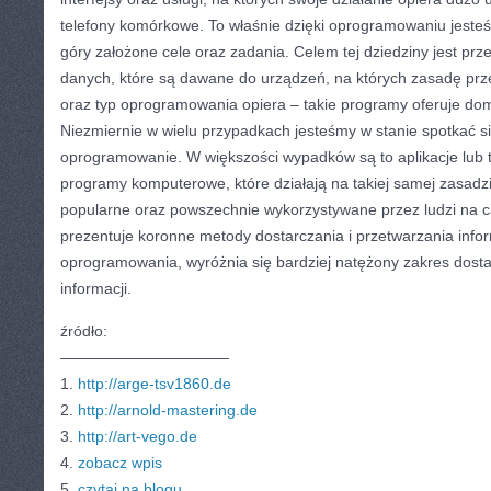
telefony komórkowe. To właśnie dzięki oprogramowaniu jesteś
góry założone cele oraz zadania. Celem tej dziedziny jest prz
danych, które są dawane do urządzeń, na których zasadę prz
oraz typ oprogramowania opiera – takie programy oferuje domen
Niezmiernie w wielu przypadkach jesteśmy w stanie spotkać s
oprogramowanie. W większości wypadków są to aplikacje lub t
programy komputerowe, które działają na takiej samej zasadz
popularne oraz powszechnie wykorzystywane przez ludzi na 
prezentuje koronne metody dostarczania i przetwarzania info
oprogramowania, wyróżnia się bardziej natężony zakres dost
informacji.
źródło:
———————————
1.
http://arge-tsv1860.de
2.
http://arnold-mastering.de
3.
http://art-vego.de
4.
zobacz wpis
5.
czytaj na blogu