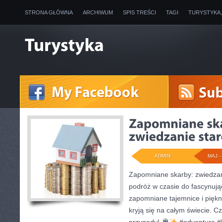
STRONA GŁÓWNA
ARCHIWUM
SPIS TREŚCI
TAGI
TURYSTYKA
ADMIN
MAJ - 
Zapomniane skarby: zwiedzani
podróż w czasie do fascynujące
zapomniane tajemnice i piękn
kryją się na całym świecie. 