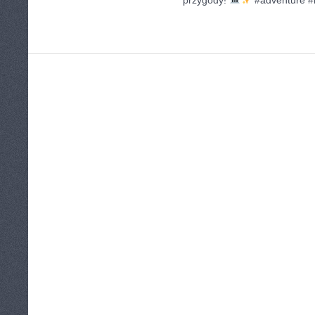
przygody!
#adventure #h