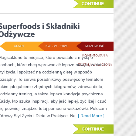
CONTINUE
ADMIN
KWI - 21 - 2026
MOŻLIWOŚĆ
SUPERFOODS
KOMENTOWANIA
MagicalJune to miejsce, które powstało z myślą o
osobach, które chcą wprowadzić lepsze nawyki, zmienić
I
ZOSTAŁA WYŁĄCZONA
styl życia i spojrzeć na codzienną dietę w sposób
SKŁADNIKI
rozsądny. To serwis poradnikowy poświęcony tematom
ODŻYWCZE
takim jak gubienie zbędnych kilogramów, zdrowa dieta,
codzienny trening, a także lepsza kondycja psychiczna.
ażdy, kto szuka inspiracji, aby jeść lepiej, żyć lżej i czuć
się pewniej, znajdzie tutaj pomocne wskazówki. Polecam
Zdrowy Styl Życia i Dieta w Praktyce. Na
[ Read More ]
CONTINUE