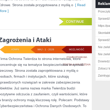
Zdrowe. Strona została przygotowana z myślą o
[ Read
More ]
Przeczyt
Sprawdź
CONTINUE
https://p
Skontaktu
Sprawdź 
Nie zwlek
ADMIN
MAJ - 1 - 2026
MOŻLIWOŚĆ
Nie zwlek
ZAGROŻENIA
KOMENTOWANIA
Firma Ochrona Twierdza to strona internetowa, które
Dowiedz 
koncentruje się na tematyce bezpieczeństwa w sposób
I
ZOSTAŁA WYŁĄCZONA
Zobacz t
rzeczowy. Strona została zaprojektowana z myślą o
ATAKI
Zaintry
osobach, firmach i instytucjach, które szukają
sprawdzonych rozwiązań w zakresie zabezpieczenia
obiektów. Już sama nazwa marka Twierdza budzi
pozytywne odczucia z zaufaniem, czyli wartościami, które
w branży ochrony mają kluczową rolę. Polecam: Podstawy
Cyberbezpieczeństwa i Ochrona Danych Osobowych. To