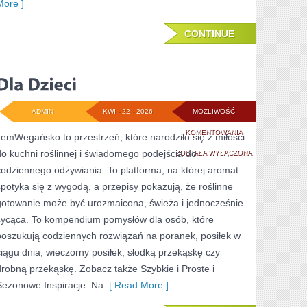
More ]
CONTINUE
ADMIN
KWI - 22 - 2026
MOŻLIWOŚĆ
DLA
KOMENTOWANIA
JemWegańsko to przestrzeń, które narodziło się z miłości
do kuchni roślinnej i świadomego podejścia do
DZIECI
ZOSTAŁA WYŁĄCZONA
codziennego odżywiania. To platforma, na której aromat
spotyka się z wygodą, a przepisy pokazują, że roślinne
gotowanie może być urozmaicona, świeża i jednocześnie
sycąca. To kompendium pomysłów dla osób, które
poszukują codziennych rozwiązań na poranek, posiłek w
ciągu dnia, wieczorny posiłek, słodką przekąskę czy
drobną przekąskę. Zobacz także Szybkie i Proste i
Sezonowe Inspiracje. Na
[ Read More ]