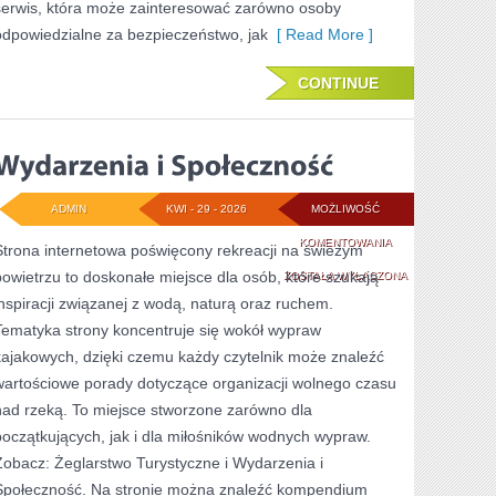
serwis, która może zainteresować zarówno osoby
odpowiedzialne za bezpieczeństwo, jak
[ Read More ]
CONTINUE
ADMIN
KWI - 29 - 2026
MOŻLIWOŚĆ
WYDARZENIA
KOMENTOWANIA
Strona internetowa poświęcony rekreacji na świeżym
powietrzu to doskonałe miejsce dla osób, które szukają
I
ZOSTAŁA WYŁĄCZONA
inspiracji związanej z wodą, naturą oraz ruchem.
SPOŁECZNOŚĆ
Tematyka strony koncentruje się wokół wypraw
kajakowych, dzięki czemu każdy czytelnik może znaleźć
wartościowe porady dotyczące organizacji wolnego czasu
nad rzeką. To miejsce stworzone zarówno dla
początkujących, jak i dla miłośników wodnych wypraw.
Zobacz: Żeglarstwo Turystyczne i Wydarzenia i
Społeczność. Na stronie można znaleźć kompendium