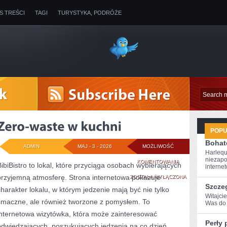
IS TREŚCI
TAGI
TURYSTYKA, PODRÓŻE
POP
Bohate
ADMIN
MAJ - 3 - 2026
MOŻLIWOŚĆ
Harlequ
niezapo
ZERO-
KOMENTOWANIA
BibiBistro to lokal, które przyciąga osobach wybierających
internet
przyjemną atmosferę. Strona internetowa pokazuje
WASTE
ZOSTAŁA WYŁĄCZONA
Szcze
charakter lokalu, w którym jedzenie mają być nie tylko
W
Witajci
smaczne, ale również tworzone z pomysłem. To
Was do 
KUCHNI
internetowa wizytówka, która może zainteresować
Perły 
odwiedzających, poszukujących jedzenia na co dzień.