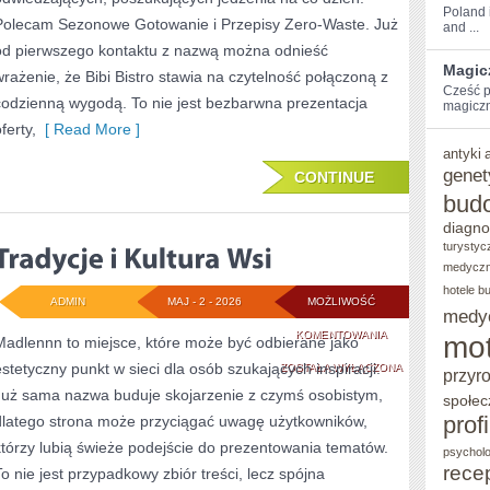
Poland i
Polecam Sezonowe Gotowanie i Przepisy Zero-Waste. Już
and ...
od pierwszego kontaktu z nazwą można odnieść
Magic
wrażenie, że Bibi Bistro stawia na czytelność połączoną z
Cześć⁢ p
codzienną wygodą. To nie jest bezbarwna prezentacja
magiczn
ferty,
[ Read More ]
antyki
genet
CONTINUE
bud
diagno
turystyc
medycz
hotele b
ADMIN
MAJ - 2 - 2026
MOŻLIWOŚĆ
medy
TRADYCJE
KOMENTOWANIA
mot
Madlennn to miejsce, które może być odbierane jako
estetyczny punkt w sieci dla osób szukających inspiracji.
I
ZOSTAŁA WYŁĄCZONA
przyr
Już sama nazwa buduje skojarzenie z czymś osobistym,
społec
KULTURA
prof
dlatego strona może przyciągać uwagę użytkowników,
WSI
którzy lubią świeże podejście do prezentowania tematów.
psycholo
rece
To nie jest przypadkowy zbiór treści, lecz spójna