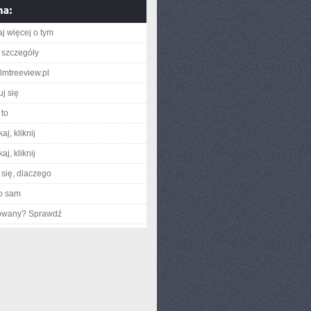
aj więcej o tym
 szczegóły
almtreeview.pl
j się
to
aj, kliknij
aj, kliknij
się, dlaczego
o sam
gowany? Sprawdź