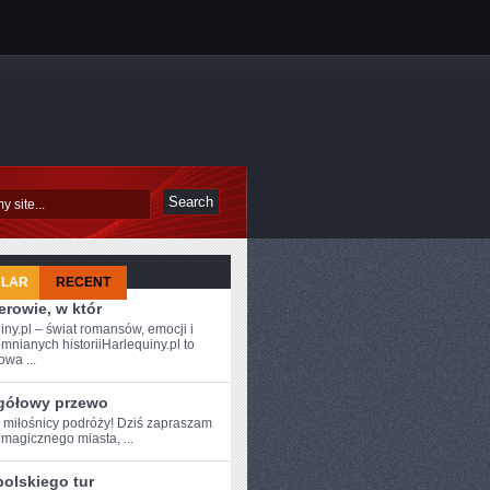
ULAR
RECENT
rowie, w któr
iny.pl – świat romansów, emocji i
mnianych historiiHarlequiny.pl to
owa ...
gółowy przewo
e ⁢miłośnicy podróży! Dziś zapraszam
magicznego miasta, ...
polskiego tur