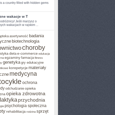
s a country filled with hidden⁤ gems
zne wakacje w T
odróżnicy! Jeśli marzysz o⁤
ych wakacjach w ⁣rajskim ...
badania
apteka
asertywność
yczne
biotechnologia
choroby
ownictwo
styka
e-commerce
dieta
edukacja
egzaminy
farmacja
zna
fitness
genetyka
gry edukacyjne
ny
materiały
korepetycje
utikowe
medycyna
czne
ocykle
ochrona
ody
opieka
odchudzanie
opieka zdrowotna
zna
ilaktyka
przychodnia
psychologia społeczna
gia
pty
sprzęt
rehabilitacja
rodzina