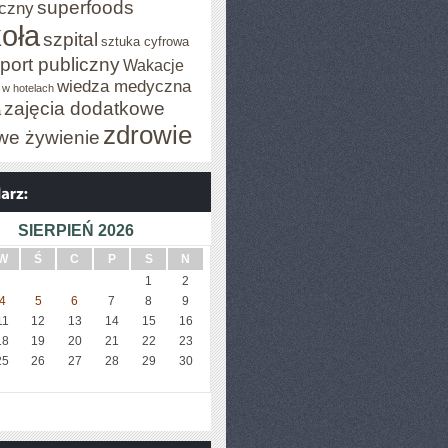
superfoods
czny
oła
szpital
sztuka cyfrowa
port publiczny
Wakacje
wiedza medyczna
 w hotelach
zajęcia dodatkowe
a
zdrowie
we żywienie
SIERPIEŃ 2026
W
Ś
C
P
S
N
1
2
4
5
6
7
8
9
11
12
13
14
15
16
18
19
20
21
22
23
25
26
27
28
29
30