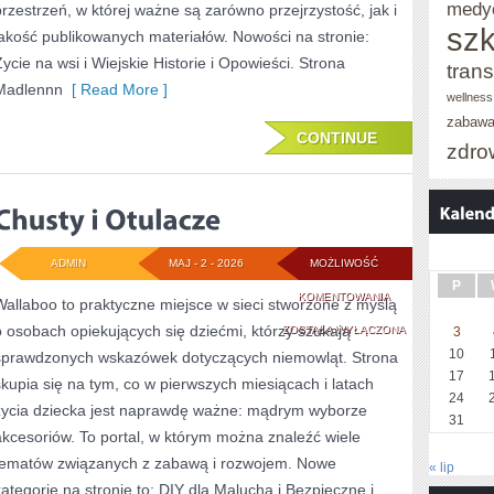
medy
przestrzeń, w której ważne są zarówno przejrzystość, jak i
szk
jakość publikowanych materiałów. Nowości na stronie:
Życie na wsi i Wiejskie Historie i Opowieści. Strona
trans
Madlennn
[ Read More ]
wellness
zabaw
CONTINUE
zdro
ADMIN
MAJ - 2 - 2026
MOŻLIWOŚĆ
P
CHUSTY
KOMENTOWANIA
Wallaboo to praktyczne miejsce w sieci stworzone z myślą
o osobach opiekujących się dziećmi, którzy szukają
I
ZOSTAŁA WYŁĄCZONA
3
10
sprawdzonych wskazówek dotyczących niemowląt. Strona
OTULACZE
17
skupia się na tym, co w pierwszych miesiącach i latach
24
życia dziecka jest naprawdę ważne: mądrym wyborze
31
akcesoriów. To portal, w którym można znaleźć wiele
tematów związanych z zabawą i rozwojem. Nowe
« lip
kategorie na stronie to: DIY dla Malucha i Bezpieczne i