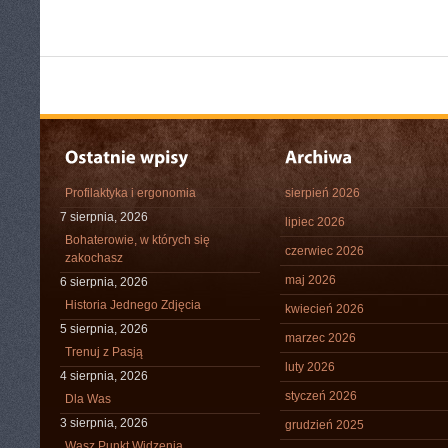
Profilaktyka i ergonomia
sierpień 2026
7 sierpnia, 2026
lipiec 2026
Bohaterowie, w których się
czerwiec 2026
zakochasz
maj 2026
6 sierpnia, 2026
Historia Jednego Zdjęcia
kwiecień 2026
5 sierpnia, 2026
marzec 2026
Trenuj z Pasją
luty 2026
4 sierpnia, 2026
styczeń 2026
Dla Was
3 sierpnia, 2026
grudzień 2025
Wasz Punkt Widzenia