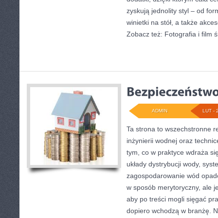
zyskują jednolity styl – od f
winietki na stół, a także akce
Zobacz też: Fotografia i film 
ADMIN
LUT - 
Ta strona to wszechstronne r
inżynierii wodnej oraz technic
tym, co w praktyce wdraża si
układy dystrybucji wody, syst
zagospodarowanie wód opado
w sposób merytoryczny, ale j
aby po treści mogli sięgać pr
dopiero wchodzą w branżę. No