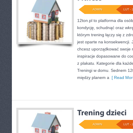
ADMIN
LUT - 
12ton.pl to platforma dla os
kondycję, schudnąć oraz wkręc
którym trening łączy się z zd
jest oparte na konsekwencji. 
chcesz uporządkować swoje na
inspiracje dopasowane do cod
z plakatu. Kategorie dla każde
Treningi w domu. Sednem 12t
między planem a
[ Read Mor
ADMIN
LUT - 