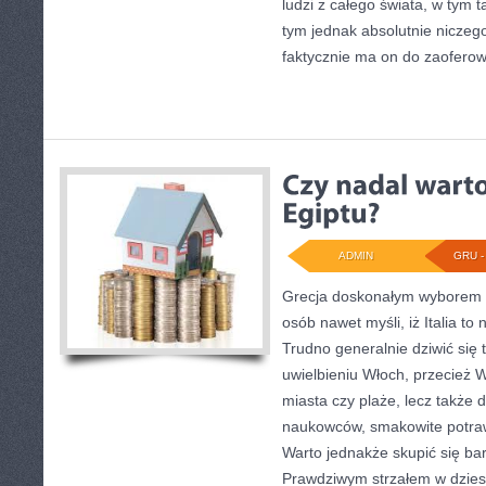
ludzi z całego świata, w tym t
tym jednak absolutnie nicze
faktycznie ma on do zaofero
ADMIN
GRU - 
Grecja doskonałym wyborem 
osób nawet myśli, iż Italia to 
Trudno generalnie dziwić si
uwielbieniu Włoch, przecież W
miasta czy plaże, lecz także 
naukowców, smakowite potraw
Warto jednakże skupić się ba
Prawdziwym strzałem w dziesi