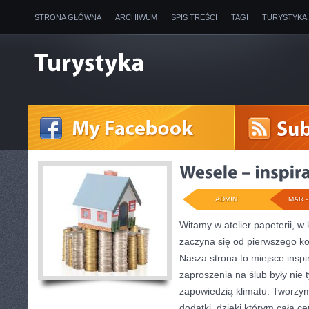
STRONA GŁÓWNA
ARCHIWUM
SPIS TREŚCI
TAGI
TURYSTYKA
ADMIN
MAR - 
Witamy w atelier papeterii, w 
zaczyna się od pierwszego ko
Nasza strona to miejsce inspir
zaproszenia na ślub były nie t
zapowiedzią klimatu. Tworzym
dodatki, dzięki którym cała c