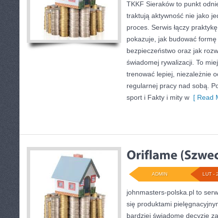
TKKF Sieraków to punkt odnie
traktują aktywność nie jako j
proces. Serwis łączy praktyk
pokazuje, jak budować formę 
bezpieczeństwo oraz jak rozw
świadomej rywalizacji. To miej
trenować lepiej, niezależnie o
regularnej pracy nad sobą. 
sport i Fakty i mity w
[ Read M
ADMIN
LUT - 
johnmasters-polska.pl to serwi
się produktami pielęgnacyjn
bardziej świadome decyzje z