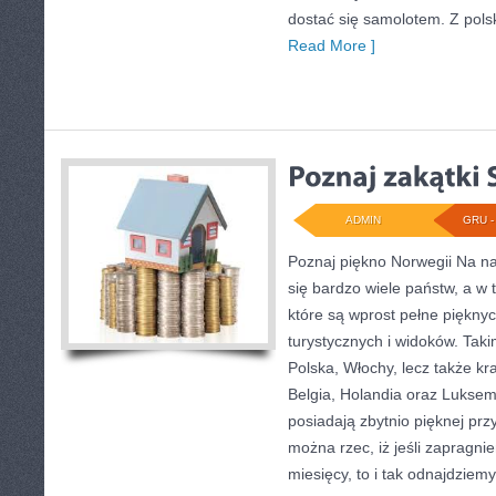
dostać się samolotem. Z pols
Read More ]
ADMIN
GRU - 
Poznaj piękno Norwegii Na n
się bardzo wiele państw, a w 
które są wprost pełne pięknych
turystycznych i widoków. Taki
Polska, Włochy, lecz także kr
Belgia, Holandia oraz Luksem
posiadają zbytnio pięknej prz
można rzec, iż jeśli zapragni
miesięcy, to i tak odnajdziem