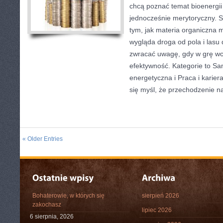
chcą poznać temat bioenergii
jednocześnie merytoryczny. S
tym, jak materia organiczna m
wygląda droga od pola i lasu 
zwracać uwagę, gdy w grę wc
efektywność. Kategorie to S
energetyczna i Praca i karier
się myśl, że przechodzenie n
« Older Entries
Bohaterowie, w których się
sierpień 2026
zakochasz
lipiec 2026
6 sierpnia, 2026