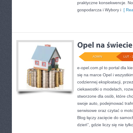
praktyczne konsekwencje. Now
gospodarcza i Wybory i
[ Rea
ADMIN
LUT - 
e-opel.com.pl to portal dla k
się na marce Opel i wszystkim
codziennej eksploatacji, prze
ciekawostki o modelach, rozwi
stworzone dla osób, które c
swoje auto, podejmować trafn
serwisowe oraz czytać o moto
Blog łączy zacięcie do samo
dzień”, gdzie liczy się nie tylko