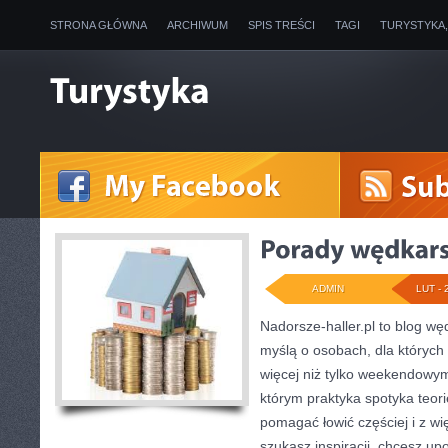
STRONA GŁÓWNA
ARCHIWUM
SPIS TREŚCI
TAGI
TURYSTYKA
ADMIN
LUT - 
Nadorsze-haller.pl to blog węd
myślą o osobach, dla których 
więcej niż tylko weekendowym
którym praktyka spotyka teori
pomagać łowić częściej i z wię
szukasz inspiracji, chcesz u