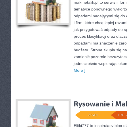
makmetalik.pl to serwis info
tematyce ponownego wykorzys
odpadami nadającymi się do 
i firm, które chcą lepiej rozum
jak przygotować odpady do sp
proces klasyfikacji oraz dla
odpadami ma znaczenie zarówn
budżetu. Strona skupia się na
zamienić pozornie bezużytecz
jednocześnie wspierając ek
More ]
ADMIN
LUT - 
Elfiki777 to inspirujący blog d