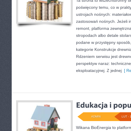
Ta strona to wszechstronny s
poświęcony temu, co w prakty
ustrojach nośnych: materiał
zastosowań nośnych. Jeżeli 
remont, platforma zewnętrzna
stropodach albo detale stolars
podane w przystępny sposób,
kategorie Konstrukcje drewnian
Rdzeniem serwisu jest drewno
perspektyw naraz: technicznej
eksploatacyjnej. Z jednej
[ Re
ADMIN
LUT - 
Wikana BioEnergia to platfor