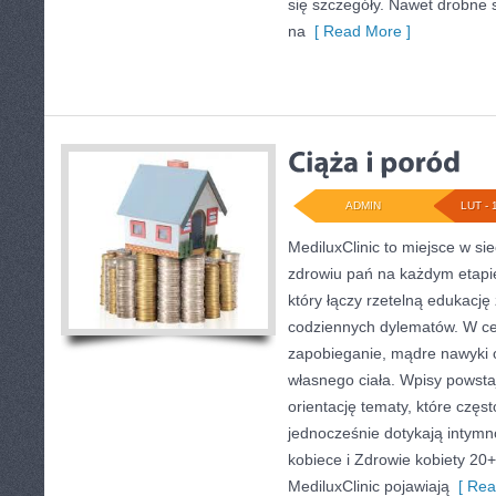
się szczegóły. Nawet drobne 
na
[ Read More ]
ADMIN
LUT - 
MediluxClinic to miejsce w si
zdrowiu pań na każdym etapie 
który łączy rzetelną edukacj
codziennych dylematów. W cen
zapobieganie, mądre nawyki 
własnego ciała. Wpisy powstaj
orientację tematy, które częs
jednocześnie dotykają intymn
kobiece i Zdrowie kobiety 20
MediluxClinic pojawiają
[ Rea