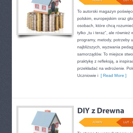
ADMIN
LUT - 
To autorski magazyn poświęco
polskim, europejskim oraz gl
osobach, które chcą rozumieć 
tylko „tu i teraz”, ale również
programy, metody, potrzeby 
najbliższych, wyzwania pedag
samorządów. To miejsce stwor
praktykę z refleksją, a inspir
przekładać na wdrożenie. Pol
Uczniowie i
[ Read More ]
ADMIN
LUT - 