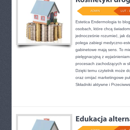
ADMIN
LUT - 
Estetica Endermologia to blo
osobach, które chcą świadomi
jednocześnie rozumieć, jak d
polega zabiegi medyczno-este
gabinetowe mają sens. To mie
pielęgnacyjną z wyjaśnieniam
procesach zachodzących w sk
Dzięki temu czytelnik może do
oraz omijać marketingowe puł
Składniki aktywne i Przeciwws