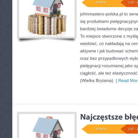
ADMIN
LUT - 
johnmasters-polska.pl to serwi
się produktami pielęgnacyjn
bardziej świadome decyzje z
To miejsce stworzone z myślą 
wiedzieć, co nakładają na cerę
aktywne i jak budować schema
oraz bez przypadkowych wybo
pielęgnacji rozumianej jako sy
ciągłość, ale też elastyczno
(Wielka Brytania)
[ Read Mor
ADMIN
LUT - 