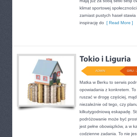
mają już za sobą setki sesji 
klimat sportowej społecznośc
zamiast pustych haseł stawia
inspirację do
[ Read More ]
ADMIN
GRU - 
Matka w Berku to serwis podr
opowiadania z konkretem. To 
ruszać w drogę częściej, mąd
niezależnie od tego, czy plan
kilkutygodniową eskapadę. St
podróżowanie może być prost
jest pełne obowiązków, a w ka
codzienne zadania. To nie jest