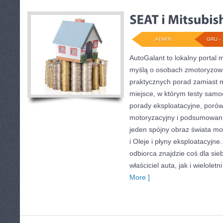
ADMIN
GRU - 
AutoGalant to lokalny portal 
myślą o osobach zmotoryzowa
praktycznych porad zamiast 
miejsce, w którym testy samo
porady eksploatacyjne, poró
motoryzacyjny i podsumowani
jeden spójny obraz świata mo
i Oleje i płyny eksploatacyjn
odbiorca znajdzie coś dla si
właściciel auta, jak i wieloletn
More ]