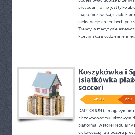
podejmować dobrze przemyśl
procedur. To nie jest tylko zb
mapa możliwości, dzięki które
pielęgnację do realnych potrz
Trendy w medycynie estetyczn
którym skóra codziennie mier
ADMIN
GRU - 
DAPTORUN to magazyn onlin
niezawodowemu, niszowym dys
platforma, w której regularny 
ciekawością, a z pozoru prost