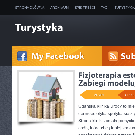
STRONA GŁÓWNA
ARCHIWUM
SPIS TREŚCI
TAGI
TURYSTYKA
ADMIN
GRU - 
Gdańska Klinika Urody to mie
dermoestetyka spotyka się z p
Strona kliniki została pomyś
osób, które chcą lepiej zrozu