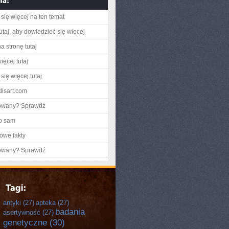
się więcej na ten temat
utaj, aby dowiedzieć się więcej
a stronę tutaj
ięcej tutaj
się więcej tutaj
ndisart.com
gowany? Sprawdź
o sam
owe fakty
gowany? Sprawdź
antyki
(27)
apteka
(27)
badania
asertywność
(27)
genetyczne
(30)