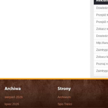
Dowiedz 
Przejdź t
Przejdź n
Zobacz w
Dowiedz 
http://la
Zaintry
Zobacz t
Poznaj n
Zaintry
sierpień 2026
Archiwum
lipiec 2026
Spis Treści