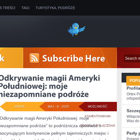
IS TREŚCI
TAGI
TURYSTYKA, PODRÓŻE
POP
Profil
Ortex P
ortopedi
ADMIN
MAJ - 9 - 2025
MOŻLIWOŚĆ
Szcze
ODKRYWANIE
KOMENTOWANIA
Witajci
„Odkrywanie magii Ameryki Południowej: moje
Was do 
niezapomniane podróże” to podróżnicza opowieść o
MAGII
ZOSTAŁA WYŁĄCZONA
fascynującym kontynencie pełnym tajemniczych miejsc i
Perły 
AMERYKI
Poland i