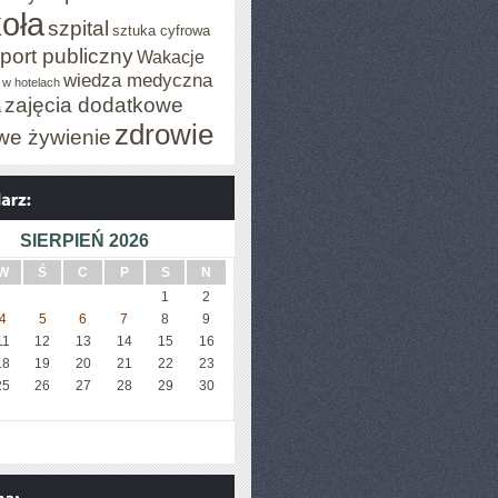
oła
szpital
sztuka cyfrowa
port publiczny
Wakacje
wiedza medyczna
 w hotelach
zajęcia dodatkowe
a
zdrowie
we żywienie
SIERPIEŃ 2026
W
Ś
C
P
S
N
1
2
4
5
6
7
8
9
11
12
13
14
15
16
18
19
20
21
22
23
25
26
27
28
29
30