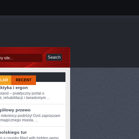
ULAR
RECENT
aktyka i ergon
oland – praktyczny portal o
i, rehabilitacji i świadomym ...
gółowy przewo
e ⁢miłośnicy podróży! Dziś zapraszam
magicznego miasta, ...
polskiego tur
s a country filled with hidden⁤ gems