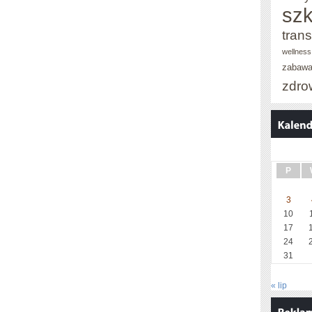
szk
trans
wellness
zabaw
zdro
P
3
10
17
24
31
« lip