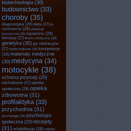
biotechnologia
(30)
budownictwo
(33)
choroby
(35)
diagnostyka
(28)
e-
dieta
(27)
commerce
(28)
edukacja
egzaminy
(28)
turystyczna
(26)
farmacja
(27)
fitness medyczny
(26)
genetyka
(30)
gry edukacyjne
korepetycje
(27)
hotele butikowe
(26)
materiały medyczne
(28)
medycyna
(34)
(30)
motocykle
(38)
ochrona przyrody
(29)
opieka
odchudzanie
(27)
opieka
społeczna
(28)
zdrowotna
(31)
profilaktyka
(33)
przychodnia
(31)
psychologia
psychologia
(26)
recepty
społeczna
(29)
(31)
rehabilitacja
(28)
rodzina