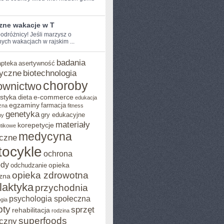
zne wakacje w T
odróżnicy! Jeśli marzysz o⁤
ych wakacjach w ⁣rajskim ...
badania
apteka
asertywność
yczne
biotechnologia
choroby
ownictwo
styka
e-commerce
dieta
edukacja
egzaminy
farmacja
zna
fitness
genetyka
gry edukacyjne
ny
materiały
korepetycje
utikowe
medycyna
czne
ocykle
ochrona
ody
opieka
odchudzanie
opieka zdrowotna
zna
ilaktyka
przychodnia
psychologia społeczna
gia
pty
sprzęt
rehabilitacja
rodzina
superfoods
czny