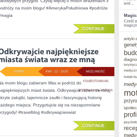
niezwykłych przygód. Czytaj więcej o moich wrażeniach z
and ...
POŁUDNIOWEJ:
podróży na moim blogu! #AmerykaPołudniowa #podróże
MOJE
#magia
Magic
Cześć⁢ p
NIEZAPOMNIANE
magiczn
CONTINUE
PODRÓŻE
antyki
genet
bud
diagno
turystyc
medycz
ADMIN
KWI - 22 - 2025
MOŻLIWOŚĆ
hotele b
ODKRYWAJCIE
KOMENTOWANIA
Na moim blogu zabieram Was w podróż do
medy
najpiękniejszych miast świata. Odkrywajcie razem ze mną
NAJPIĘKNIEJSZE
mot
ZOSTAŁA WYŁĄCZONA
ukryte zakątki, tajemnicze zaułki i fascynującą historię
MIASTA
przyr
każdego miejsca. Przygotujcie się na niezapomniane
społec
ŚWIATA
przygody! #travelblog #odkrywajcieswiat
prof
WRAZ
psycholo
CONTINUE
ZE
rece
medy
MNĄ