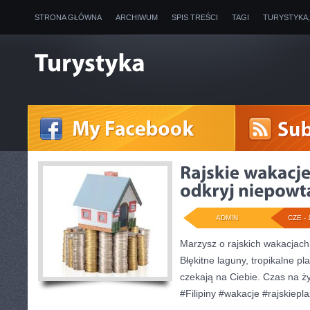
STRONA GŁÓWNA
ARCHIWUM
SPIS TREŚCI
TAGI
TURYSTYKA
ADMIN
CZE - 
Marzysz o rajskich wakacjach?
Błękitne laguny, tropikalne p
czekają na Ciebie. Czas na 
#Filipiny #wakacje #rajskiepl