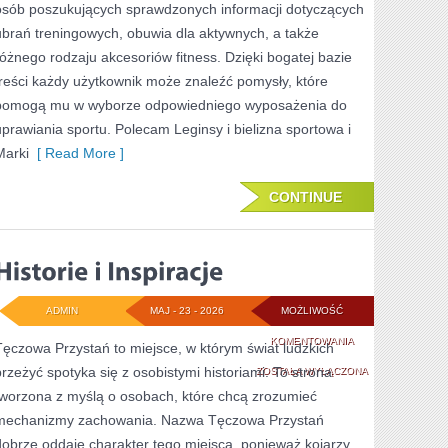
osób poszukujących sprawdzonych informacji dotyczących
ubrań treningowych, obuwia dla aktywnych, a także
różnego rodzaju akcesoriów fitness. Dzięki bogatej bazie
treści każdy użytkownik może znaleźć pomysły, które
pomogą mu w wyborze odpowiedniego wyposażenia do
uprawiania sportu. Polecam Leginsy i bielizna sportowa i
Marki
[ Read More ]
CONTINUE
ADMIN
MAJ - 23 - 2026
MOŻLIWOŚĆ
HISTORIE
KOMENTOWANIA
Tęczowa Przystań to miejsce, w którym świat ludzkich
przeżyć spotyka się z osobistymi historiami. To strona
I
ZOSTAŁA WYŁĄCZONA
tworzona z myślą o osobach, które chcą zrozumieć
INSPIRACJE
mechanizmy zachowania. Nazwa Tęczowa Przystań
dobrze oddaje charakter tego miejsca, ponieważ kojarzy