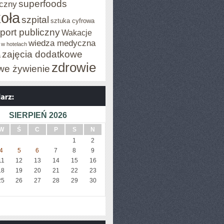
superfoods
czny
oła
szpital
sztuka cyfrowa
port publiczny
Wakacje
wiedza medyczna
 w hotelach
zajęcia dodatkowe
a
zdrowie
we żywienie
SIERPIEŃ 2026
W
Ś
C
P
S
N
1
2
4
5
6
7
8
9
11
12
13
14
15
16
18
19
20
21
22
23
25
26
27
28
29
30