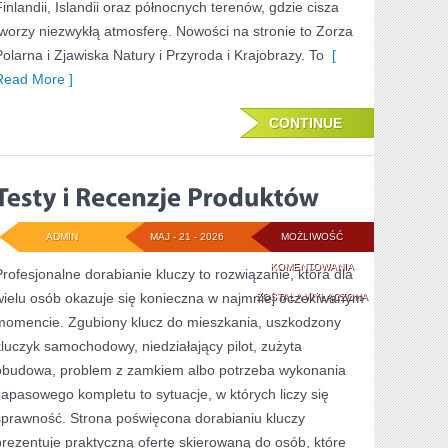
Finlandii, Islandii oraz północnych terenów, gdzie cisza
tworzy niezwykłą atmosferę. Nowości na stronie to Zorza
Polarna i Zjawiska Natury i Przyroda i Krajobrazy. To
[
Read More ]
CONTINUE
ADMIN
MAJ - 21 - 2026
MOŻLIWOŚĆ
TESTY
KOMENTOWANIA
Profesjonalne dorabianie kluczy to rozwiązanie, która dla
wielu osób okazuje się konieczna w najmniej oczekiwanym
I
ZOSTAŁA WYŁĄCZONA
momencie. Zgubiony klucz do mieszkania, uszkodzony
RECENZJE
kluczyk samochodowy, niedziałający pilot, zużyta
PRODUKTÓW
obudowa, problem z zamkiem albo potrzeba wykonania
zapasowego kompletu to sytuacje, w których liczy się
sprawność. Strona poświęcona dorabianiu kluczy
prezentuje praktyczną ofertę skierowaną do osób, które