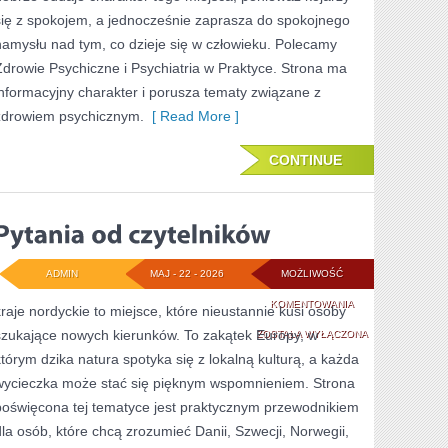
się z spokojem, a jednocześnie zaprasza do spokojnego
namysłu nad tym, co dzieje się w człowieku. Polecamy
Zdrowie Psychiczne i Psychiatria w Praktyce. Strona ma
informacyjny charakter i porusza tematy związane z
zdrowiem psychicznym.
[ Read More ]
CONTINUE
ADMIN
MAJ - 22 - 2026
MOŻLIWOŚĆ
PYTANIA
KOMENTOWANIA
kraje nordyckie to miejsce, które nieustannie kusi osoby
szukające nowych kierunków. To zakątek Europy, w
OD
ZOSTAŁA WYŁĄCZONA
którym dzika natura spotyka się z lokalną kulturą, a każda
CZYTELNIKÓW
wycieczka może stać się pięknym wspomnieniem. Strona
poświęcona tej tematyce jest praktycznym przewodnikiem
dla osób, które chcą zrozumieć Danii, Szwecji, Norwegii,