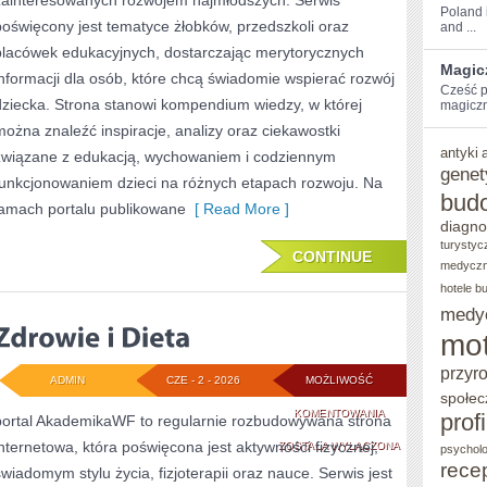
zainteresowanych rozwojem najmłodszych. Serwis
Poland i
poświęcony jest tematyce żłobków, przedszkoli oraz
and ...
placówek edukacyjnych, dostarczając merytorycznych
Magic
informacji dla osób, które chcą świadomie wspierać rozwój
Cześć⁢ p
dziecka. Strona stanowi kompendium wiedzy, w której
magiczn
można znaleźć inspiracje, analizy oraz ciekawostki
antyki
związane z edukacją, wychowaniem i codziennym
genet
funkcjonowaniem dzieci na różnych etapach rozwoju. Na
bud
łamach portalu publikowane
[ Read More ]
diagno
turystyc
CONTINUE
medycz
hotele b
medy
mot
przyr
ADMIN
CZE - 2 - 2026
MOŻLIWOŚĆ
społec
ZDROWIE
KOMENTOWANIA
prof
portal AkademikaWF to regularnie rozbudowywana strona
internetowa, która poświęcona jest aktywności fizycznej,
I
ZOSTAŁA WYŁĄCZONA
psycholo
rece
świadomym stylu życia, fizjoterapii oraz nauce. Serwis jest
DIETA