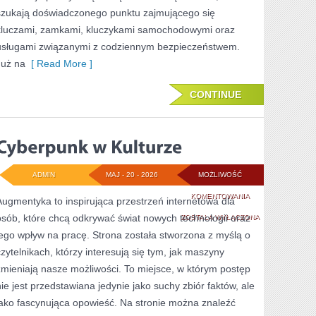
szukają doświadczonego punktu zajmującego się
kluczami, zamkami, kluczykami samochodowymi oraz
usługami związanymi z codziennym bezpieczeństwem.
Już na
[ Read More ]
CONTINUE
ADMIN
MAJ - 20 - 2026
MOŻLIWOŚĆ
CYBERPUNK
KOMENTOWANIA
Augmentyka to inspirująca przestrzeń internetowa dla
osób, które chcą odkrywać świat nowych technologii oraz
W
ZOSTAŁA WYŁĄCZONA
jego wpływ na pracę. Strona została stworzona z myślą o
KULTURZE
czytelnikach, którzy interesują się tym, jak maszyny
zmieniają nasze możliwości. To miejsce, w którym postęp
nie jest przedstawiana jedynie jako suchy zbiór faktów, ale
jako fascynująca opowieść. Na stronie można znaleźć