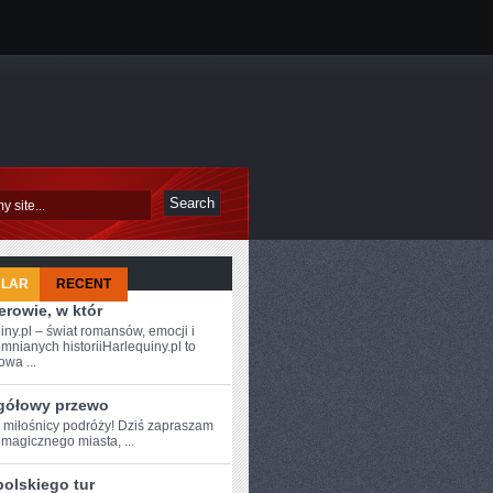
ULAR
RECENT
rowie, w któr
iny.pl – świat romansów, emocji i
mnianych historiiHarlequiny.pl to
owa ...
gółowy przewo
e ⁢miłośnicy podróży! Dziś zapraszam
magicznego miasta, ...
polskiego tur