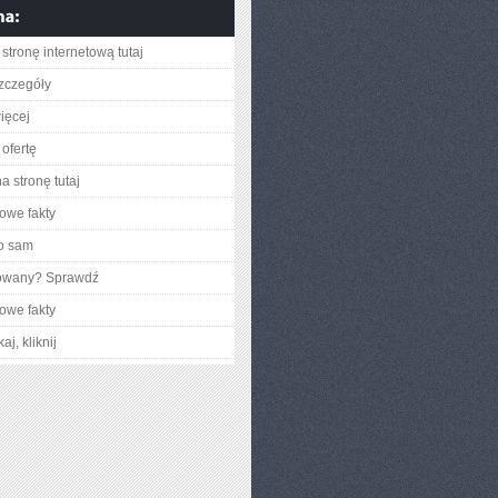
stronę internetową tutaj
zczegóły
ięcej
ofertę
a stronę tutaj
owe fakty
o sam
gowany? Sprawdź
owe fakty
aj, kliknij